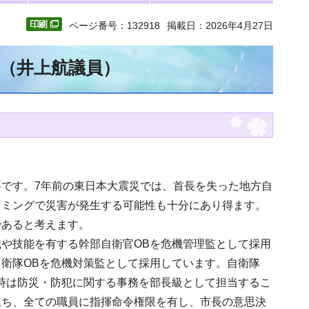
ページ番号：132918
掲載日：2026年4月27日
文（井上航議員）
です。7年前の東日本大震災では、首長を失った地方自
イミングで災害が発生する可能性も十分にあり得ます。
であると考えます。
や技能を有する幹部自衛官OBを危機管理監として採用
衛隊OBを危機対策監として採用しています。自衛隊
時は防災・防犯に関する事務を部長級として担当するこ
立ち、全ての職員に指揮命令権限を有し、市長の意思決