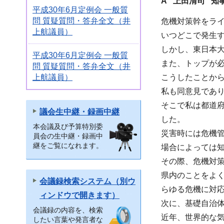
A 上田清司 知
平成30年6月定例会 一般質
問 質疑質問・答弁全文（井
危機対策幹をラ
上航議員）
いつどこで発生
しかし、東日本
平成30年6月定例会 一般質
また、トップが
問 質疑質問・答弁全文（井
上航議員）
こうしたことか
私も同意見であ
そこで私は都道
議会生中継・録画中継
した。
本会議及び予算特別委
災害時には危機
員会の生中継・録画中
継をご覧になれます。
場合によっては
その際、危機対
県内のことをよ
会議録検索システム（別ウ
らゆる危機に対
ィンドウで開きます）
次に、基礎自治
会議録の内容を、検索
近年、世界的な
したい言葉や発言者な