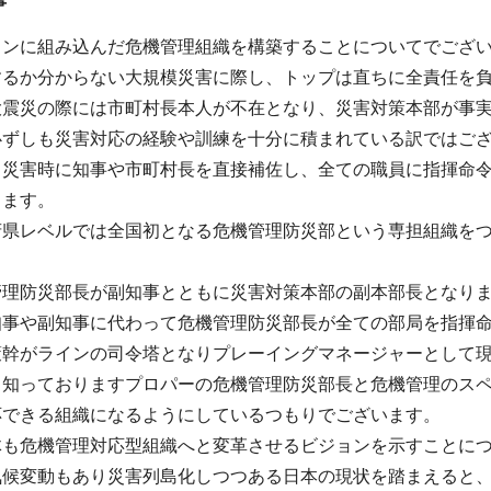
事
インに組み込んだ危機管理組織を構築することについてでござ
するか分からない大規模災害に際し、トップは直ちに全責任を
大震災の際には市町村長本人が不在となり、災害対策本部が事
必ずしも災害対応の経験や訓練を十分に積まれている訳ではご
ら災害時に知事や市町村長を直接補佐し、全ての職員に指揮命
ります。
府県レベルでは全国初となる危機管理防災部という専担組織をつ
管理防災部長が副知事とともに災害対策本部の副本部長となり
知事や副知事に代わって危機管理防災部長が全ての部局を指揮
策幹がラインの司令塔となりプレーイングマネージャーとして
く知っておりますプロパーの危機管理防災部長と危機管理のス
応できる組織になるようにしているつもりでございます。
体も危機管理対応型組織へと変革させるビジョンを示すことに
気候変動もあり災害列島化しつつある日本の現状を踏まえると