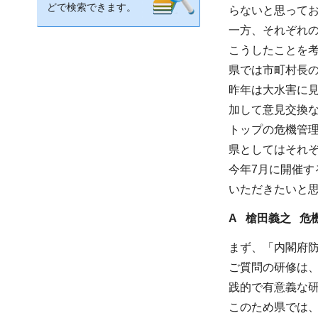
どで検索できます。
らないと思って
一方、それぞれ
こうしたことを
県では市町村長
昨年は大水害に
加して意見交換
トップの危機管
県としてはそれ
今年7月に開催
いただきたいと
A 槍田義之 危
まず、「内閣府
ご質問の研修は、
践的で有意義な
このため県では、