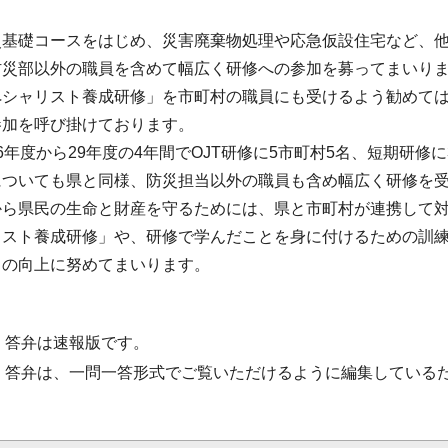
災基礎コースをはじめ、災害廃棄物処理や応急仮設住宅など、
防災部以外の職員を含めて幅広く研修への参加を募ってまいり
ペシャリスト養成研修」を市町村の職員にも受けるよう勧めて
参加を呼び掛けております。
6年度から29年度の4年間でOJT研修に5市町村5名、短期研修に
についても県と同様、防災担当以外の職員も含め幅広く研修を
から県民の生命と財産を守るためには、県と市町村が連携して
リスト養成研修」や、研修で学んだことを身に付けるための訓
力の向上に努めてまいります。
・答弁は速報版です。
・答弁は、一問一答形式でご覧いただけるように編集している