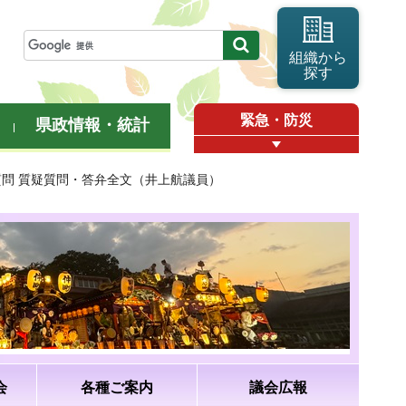
組織から
探す
緊急・防災
県政情報・統計
般質問 質疑質問・答弁全文（井上航議員）
会
各種ご案内
議会広報