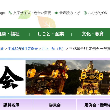
age
文字サイズ・色合い変更
音声読み上げ
ふりがなON
健康・福祉
しごと・産業
文化・教育
概要
>
平成30年6月定例会
>
井上 航（県）
> 平成30年6月定例会 一
議員名簿
委員会
定例会・臨時