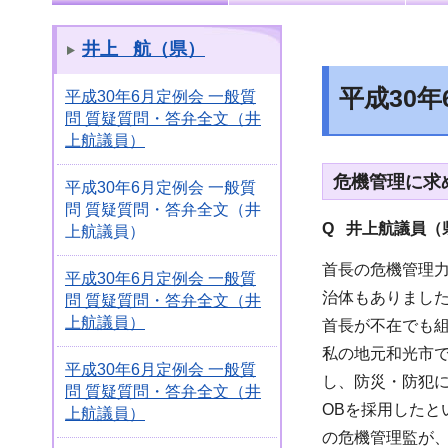
井上 航（県）
平成30
平成30年6月定例会 一般質
問 質疑質問・答弁全文（井
上航議員）
危機管理に求
平成30年6月定例会 一般質
問 質疑質問・答弁全文（井
Q 井上航議員（
上航議員）
首長の危機管理
平成30年6月定例会 一般質
治体もありまし
問 質疑質問・答弁全文（井
上航議員）
首長が不在でも
私の地元和光市
平成30年6月定例会 一般質
し、防災・防犯
問 質疑質問・答弁全文（井
OBを採用した
上航議員）
の危機管理監が