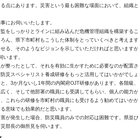
きる点にあります。災害という最も困難な場面において、組織
知事にお伺いいたします。
策監をしっかりとラインに組み込んだ危機管理組織を構築する
ちろん、県下市町村もこうした体制をとっていくべきと考えま
させる、そのようなビジョンを示していただければと思います
伺います。
限が整ったとして、それを有効に生かすために必要なのが配置
府防災スペシャリスト養成研修をもっと活用してはいかがでしょ
と、3か月ないし1年間の内閣府OJT研修があります。各階級
幅広く、そして他部署の職員にも受講してもらい、個人の能力
、これらの研修を市町村の職員にも受けるよう勧めてはいかが
する意味でも効果的だと思います。
災害が発生した場合、防災職員のみでの対応は困難です。県並
防災部長の御所見を伺います。