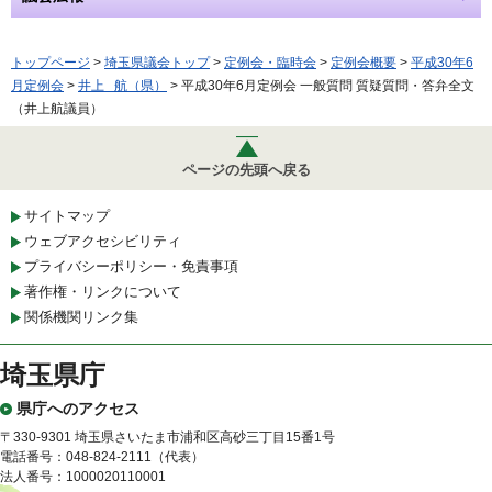
トップページ
>
埼玉県議会トップ
>
定例会・臨時会
>
定例会概要
>
平成30年6
月定例会
>
井上 航（県）
> 平成30年6月定例会 一般質問 質疑質問・答弁全文
（井上航議員）
ページの先頭へ戻る
サイトマップ
ウェブアクセシビリティ
プライバシーポリシー・免責事項
著作権・リンクについて
関係機関リンク集
埼玉県庁
県庁へのアクセス
〒330-9301 埼玉県さいたま市浦和区高砂三丁目15番1号
電話番号：048-824-2111（代表）
法人番号：1000020110001