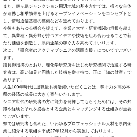
また、鶴ヶ島ジャンクション周辺地域の基本方針では、様々な主体
が連携し相乗効果を上げるオープンイノベーションをコンセプトと
し、情報通信基盤の整備などを進めております。
今後もあらゆる機会を捉えて、企業と大学・研究機関の垣根を越え
て、異業種・異分野が持つアイデアや技術を組み合わせることで新
たな価値を創造し、県内企業の稼ぐ力を高めてまいります。
次に、「研究者のアクティブシニアの活躍支援」についてでござい
ます。
議員御指摘のとおり、理化学研究所をはじめ研究機関で活躍する研
究者は、高い知見と円熟した技術を併せ持つ、正に「知の財産」で
あります。
人生100年時代に退職後も御活躍いただくことは、稼ぐ力を高め本
県の経済の成長に大きく寄与いたします。
シニア世代の研究者の方に能力を発揮してもらうためには、その知
識や経験とそれを必要とする企業とをマッチングする仕組みが重要
でございます。
県では研究者も含めた、いわゆるプロフェッショナル人材を県内企
業に紹介する取組を平成27年12月から実施しております。