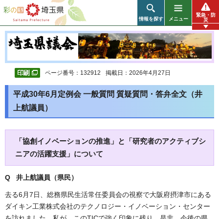
彩の国 埼玉県
緊急・防
情報を探す
メニュー
災
ページ番号：132912
掲載日：2026年4月27日
平成30年6月定例会 一般質問 質疑質問・答弁全文（井
上航議員）
「協創イノベーションの推進」と「研究者のアクティブシ
ニアの活躍支援」について
Q 井上航議員（県民）
去る6月7日、総務県民生活常任委員会の視察で大阪府摂津市にある
ダイキン工業株式会社のテクノロジー・イノベーション・センター
を訪れました。私が、このTICで強く印象に残り、是非、今後の県