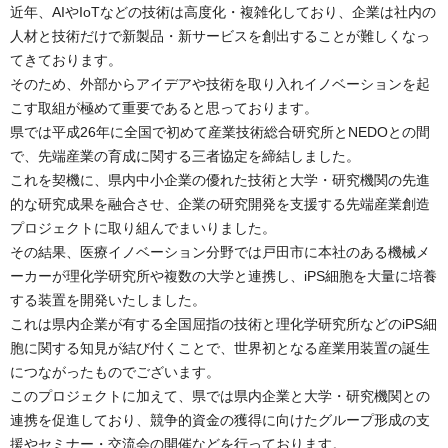
近年、AIやIoTなどの技術は高度化・複雑化しており、企業は社内の
人材と技術だけで新製品・新サービスを創出することが難しくなっ
てきております。
そのため、外部からアイデアや技術を取り入れイノベーションを起
こす取組が極めて重要であると思っております。
県では平成26年に全国で初めて産業技術総合研究所とNEDOとの間
で、先端産業の育成に関する三者協定を締結しました。
これを契機に、県内中小企業の優れた技術と大学・研究機関の先進
的な研究成果を融合させ、企業の研究開発を支援する先端産業創造
プロジェクトに取り組んでまいりました。
その結果、医療イノベーション分野では戸田市に本社のある機械メ
ーカーが理化学研究所や複数の大学と連携し、iPS細胞を大量に培養
する装置を開発いたしました。
これは県内企業が有する全国屈指の技術と理化学研究所などのiPS細
胞に関する知見が結び付くことで、世界初となる産業用装置の誕生
につながったものでございます。
このプロジェクトに加えて、県では県内企業と大学・研究機関との
連携を促進しており、競争的資金の獲得に向けたグループ形成の支
援やセミナー・交流会の開催などを行っております。