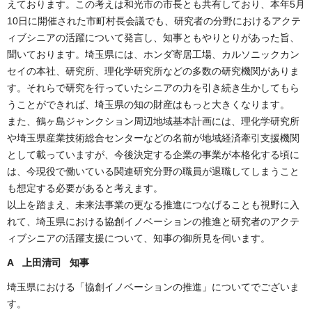
えております。この考えは和光市の市長とも共有しており、本年5月
10日に開催された市町村長会議でも、研究者の分野におけるアクテ
ィブシニアの活躍について発言し、知事ともやりとりがあった旨、
聞いております。埼玉県には、ホンダ寄居工場、カルソニックカン
セイの本社、研究所、理化学研究所などの多数の研究機関がありま
す。それらで研究を行っていたシニアの力を引き続き生かしてもら
うことができれば、埼玉県の知の財産はもっと大きくなります。
また、鶴ヶ島ジャンクション周辺地域基本計画には、理化学研究所
や埼玉県産業技術総合センターなどの名前が地域経済牽引支援機関
として載っていますが、今後決定する企業の事業が本格化する頃に
は、今現役で働いている関連研究分野の職員が退職してしまうこと
も想定する必要があると考えます。
以上を踏まえ、未来法事業の更なる推進につなげることも視野に入
れて、埼玉県における協創イノベーションの推進と研究者のアクテ
ィブシニアの活躍支援について、知事の御所見を伺います。
A 上田清司 知事
埼玉県における「協創イノベーションの推進」についてでございま
す。