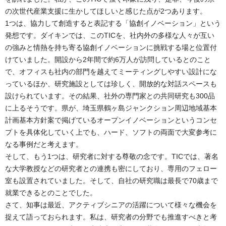
の次世代産業支援に生かしてほしいと感じた点が2つあります。
1つは、協力して創造すると表記する「協創イノベーション」という
発想です。ダイキンでは、このTICを、社内外の多様な人々が互い
の強みと情熱を持ち寄る協創イノベーションに挑戦する場と位置付
けていました。開設から2年間で約6万人が訪問しているとのこと
で、オフィスも社内の部門を越えてミーティングしやすい設計にな
っているほか、研究施設としては珍しく、開放的な対話スペースも
設けられています。その結果、社外の専門家との共同研究も300品
に上るそうです。県が、埼玉県鶴ヶ島ジャンクション周辺地域基本
計画基本方針案で掲げているオープンイノベーションというコンセ
プトを具体化していく上でも、ハード、ソフトの両面で大変参考に
なる事例だと考えます。
そして、もう1つは、研究者に対する尊敬の念です。TICでは、著名
な大学教授などの研究者との連携も密にしており、専用のフェロー
室も設置されていました。そして、自社の研究職は最長で70歳まで
就業できるとのことでした。
さて、知事は最近、アクティブシニアの活躍について様々な機会を
捉えて語っておられます。私は、研究者の分野でも推進すべきと考