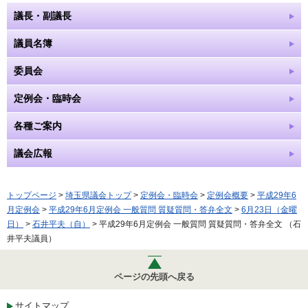
議長・副議長
議員名簿
委員会
定例会・臨時会
各種ご案内
議会広報
トップページ
>
埼玉県議会トップ
>
定例会・臨時会
>
定例会概要
>
平成29年6
月定例会
>
平成29年6月定例会 一般質問 質疑質問・答弁全文
>
6月23日（金曜
日）
>
石井平夫（自）
> 平成29年6月定例会 一般質問 質疑質問・答弁全文 （石
井平夫議員）
ページの先頭へ戻る
サイトマップ