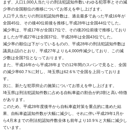
まず、人口1,000人当たりの刑法犯認知件数いわゆる犯罪率とその減
少率の全国順位の推移についてお答えを申し上げます。
人口千人当たりの刑法犯認知件数は、過去最多であった平成16年が
全国45位、その後40位前後を推移し平成28年は全国44位でした。
減少率は、平成17年が全国17位で、その後20位前後で推移しており
ましたが平成27年は全国37位、平成28年は全国43位でした。
減少率の順位は下がっているものの、平成28年の刑法犯認知件数は
議員お話のとおり、平成27年よりも4,000件減少しており、この減
少数は全国7位となっております。
また、平成16年から平成28年までの12年間のスパンで見ると、全国
の減少率60.7％に対し、埼玉県は62.6％で全国を上回っておりま
す。
次に、新たな犯罪抑止の施策についてお答えを申し上げます。
埼玉県は刑法犯認知件数に占める自転車盗の割合が約3割と高い特徴
があります。
このため、平成28年度後半から自転車盗対策を重点的に進めた結
果、自転車盗認知件数が大幅に減少し、それに伴い平成29年1月か
ら4月末までの刑法犯認知件数全体も前年より10.9％と大幅に減少し
ています。