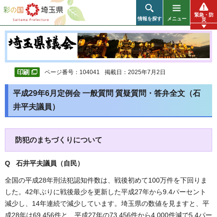
彩の国 埼玉県
緊急・防
情報を探す
メニュー
災
ページ番号：104041
掲載日：2025年7月2日
平成29年6月定例会 一般質問 質疑質問・答弁全文（石
井平夫議員）
防犯のまちづくりについて
Q 石井平夫議員（自民
）
全国の平成28年刑法犯認知件数は、戦後初めて100万件を下回りま
した。42年ぶりに戦後最少を更新した平成27年から9.4パーセント
減少し、14年連続で減少しています。埼玉県の数値を見ますと、平
成28年は69,456件と、平成27年の73,456件から4,000件減で5.4パー