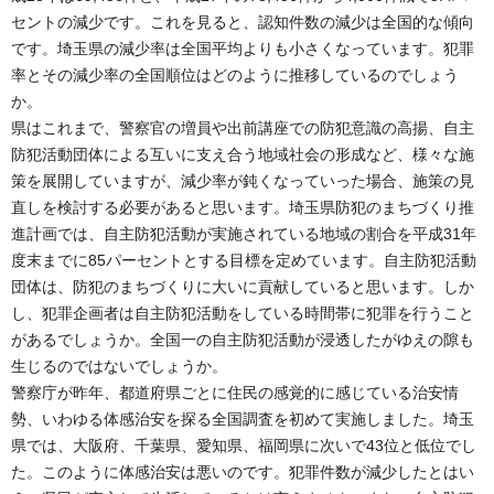
セントの減少です。これを見ると、認知件数の減少は全国的な傾向
です。埼玉県の減少率は全国平均よりも小さくなっています。犯罪
率とその減少率の全国順位はどのように推移しているのでしょう
か。
県はこれまで、警察官の増員や出前講座での防犯意識の高揚、自主
防犯活動団体による互いに支え合う地域社会の形成など、様々な施
策を展開していますが、減少率が鈍くなっていった場合、施策の見
直しを検討する必要があると思います。埼玉県防犯のまちづくり推
進計画では、自主防犯活動が実施されている地域の割合を平成31年
度末までに85パーセントとする目標を定めています。自主防犯活動
団体は、防犯のまちづくりに大いに貢献していると思います。しか
し、犯罪企画者は自主防犯活動をしている時間帯に犯罪を行うこと
があるでしょうか。全国一の自主防犯活動が浸透したがゆえの隙も
生じるのではないでしょうか。
警察庁が昨年、都道府県ごとに住民の感覚的に感じている治安情
勢、いわゆる体感治安を探る全国調査を初めて実施しました。埼玉
県では、大阪府、千葉県、愛知県、福岡県に次いで43位と低位でし
た。このように体感治安は悪いのです。犯罪件数が減少したとはい