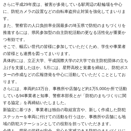
さらに平成29年度は、被害が多発している駅周辺の駐輪場を中心
に、防犯カメラの設置などの自転車盗抑止対策を強化してまいりま
す。
また、警察官の人口負担率全国最多の埼玉県で防犯のまちづくりを
推進するには、県民参加型の自主防犯活動の更なる活性化が重要か
つ有効です。
そこで、幅広い世代の皆様に参加していただくため、学生や事業者
の皆様とも連携を図ってまいります。
具体的には、立正大学、平成国際大学の2大学で自主防犯団体の立ち
上げを支援したほか、5月には、星野高校と覚書を締結し、防犯ポス
ターの作成などの広報啓発を中心に活動していただくこととしてお
ります。
さらには、車両約13万台、事務所や店舗など約1万5,000か所で活動
している94事業者と知事、警察本部長とが「防犯のまちづくりに関
する協定」を再締結いたしました。
新協定に基づき、事業者は独自の取組宣言や、新しく作成した防犯
ステッカーを車両に付けての活動を行うほか、事務所や店舗にも地
域の防犯ステーションとしての役割を担っていただきます。
今後も、県民の皆様が安全、安心を実感できる防犯のまちづくりに