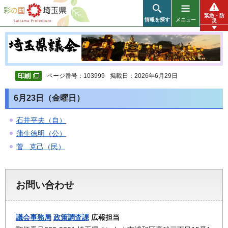
彩の国 埼玉県
緊急・防
情報を探す
メニュー
災
ページ番号：103999
掲載日：2026年6月29日
6月23日（金曜日）
石井平夫（自）
蒲生徳明（公）
菅 克己（民）
お問い合わせ
議会事務局
政策調査課
広報担当