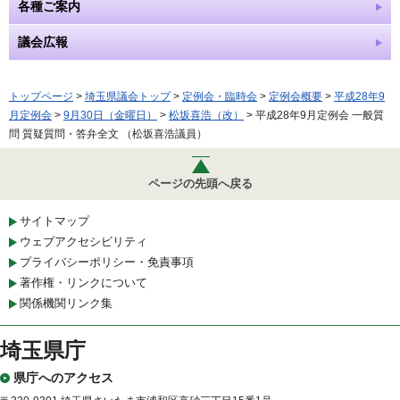
各種ご案内
議会広報
トップページ
>
埼玉県議会トップ
>
定例会・臨時会
>
定例会概要
>
平成28年9
月定例会
>
9月30日（金曜日）
>
松坂喜浩（改）
> 平成28年9月定例会 一般質
問 質疑質問・答弁全文 （松坂喜浩議員）
ページの先頭へ戻る
サイトマップ
ウェブアクセシビリティ
プライバシーポリシー・免責事項
著作権・リンクについて
関係機関リンク集
埼玉県庁
県庁へのアクセス