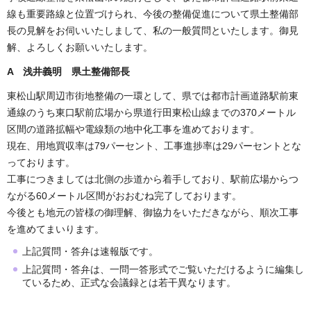
線も重要路線と位置づけられ、今後の整備促進について県土整備部
長の見解をお伺いいたしまして、私の一般質問といたします。御見
解、よろしくお願いいたします。
A 浅井義明 県土整備部長
東松山駅周辺市街地整備の一環として、県では都市計画道路駅前東
通線のうち東口駅前広場から県道行田東松山線までの370メートル
区間の道路拡幅や電線類の地中化工事を進めております。
現在、用地買収率は79パーセント、工事進捗率は29パーセントとな
っております。
工事につきましては北側の歩道から着手しており、駅前広場からつ
ながる60メートル区間がおおむね完了しております。
今後とも地元の皆様の御理解、御協力をいただきながら、順次工事
を進めてまいります。
上記質問・答弁は速報版です。
上記質問・答弁は、一問一答形式でご覧いただけるように編集し
ているため、正式な会議録とは若干異なります。