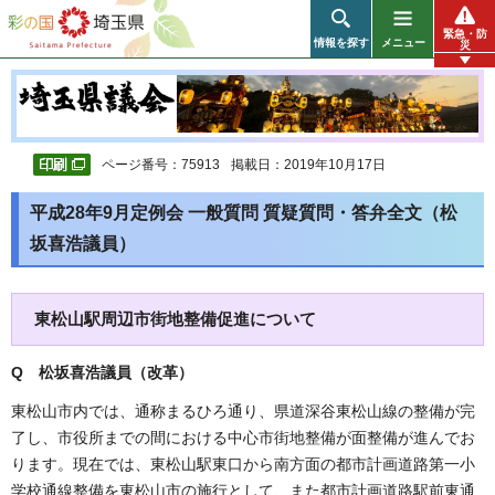
彩の国 埼玉県
緊急・防
情報を探す
メニュー
災
ページ番号：75913
掲載日：2019年10月17日
平成28年9月定例会 一般質問 質疑質問・答弁全文（松
坂喜浩議員）
東松山駅周辺市街地整備促進について
Q 松坂喜浩議員（改革
）
東松山市内では、通称まるひろ通り、県道深谷東松山線の整備が完
了し、市役所までの間における中心市街地整備が面整備が進んでお
ります。現在では、東松山駅東口から南方面の都市計画道路第一小
学校通線整備を東松山市の施行として、また都市計画道路駅前東通