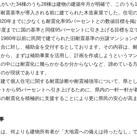
人がいた34棟のうち28棟は建物の建築年月が明確で、このうち1
新耐震基準が導入される前に建てられた木造家屋でした。住宅
020年までに少なくも耐震化率95パーセントとの数値目標を掲げ
年度までに国の基準と同様95パーセントに引き上げる目標を立
1980年以前に民間で建てられた旧耐震基準の分譲マンショ
組合に対し、補助金を交付するとしております。その内容は、
とから、まずは補助事業を活用し、計画を作成しようというマン
民の中には耐震化に幾らかかるか分からないなど、諦めている
うのが現状であります。
戸建て個人住宅に関する耐震診断や耐震補強等について、県と
ントから95パーセントへ引き上げるために、県内の一軒一軒
宅の耐震化を積極的に支援することにより更に県民の安心が高
事
には、何よりも建物所有者が「大地震への備えは待ったなし」