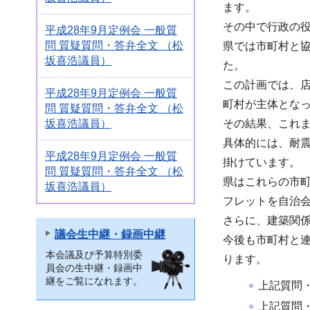
ます。
その中で行政の
平成28年9月定例会 一般質
問 質疑質問・答弁全文 （松
県では市町村と協
坂喜浩議員）
た。
この計画では、
平成28年9月定例会 一般質
町村が主体とな
問 質疑質問・答弁全文 （松
坂喜浩議員）
その結果、これま
具体的には、耐
平成28年9月定例会 一般質
掛けています。
問 質疑質問・答弁全文 （松
県はこれらの市
坂喜浩議員）
フレットを自治
さらに、建築関
議会生中継・録画中継
今後も市町村と
本会議及び予算特別委
ります。
員会の生中継・録画中
継をご覧になれます。
上記質問
上記質問