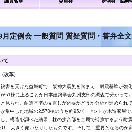
議員名簿
委員会
定例会・臨時
年9月定例会 一般質問 質疑質問・答弁全
いて
（改革
）
被害を受けた益城町で、阪神大震災を踏まえ、耐震基準が強化
が51棟に上ることが日本建築学会九州支部の調査で分かって
たと見られ、耐震基準の見直しが必要かどうか分析が進められ
が集中した地域の2,570棟のうち約95パーセントが木造家
定し、構造を調べた結果、柱の接合部を金属で補強するよう耐
したり、大きく傾いたりしたものです。そして、重要となるのが