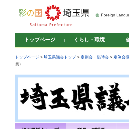
彩の国 埼玉県
Foreign Langu
トップページ
くらし・環境
トップページ
>
埼玉県議会トップ
>
定例会・臨時会
>
定例会
員）