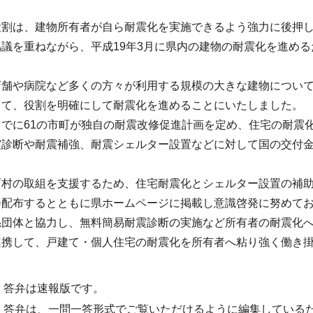
役割は、建物所有者が自ら耐震化を実施できるよう強力に後押
議を重ねながら、平成19年3月に県内の建物の耐震化を進め
店舗や病院など多くの方々が利用する規模の大きな建物につい
って、役割を明確にして耐震化を進めることにいたしました。
でに61の市町が独自の耐震改修促進計画を定め、住宅の耐震
震診断や耐震補強、耐震シェルター設置などに対して国の交付
町村の取組を支援するため、住宅耐震化とシェルター設置の補
会配布するとともに県ホームページに掲載し意識啓発に努めて
係団体と協力し、無料簡易耐震診断の実施など所有者の耐震化
連携して、戸建て・個人住宅の耐震化を所有者へ粘り強く働き
・答弁は速報版です。
・答弁は、一問一答形式でご覧いただけるように編集している