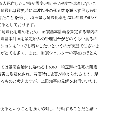
9人死亡した17棟が震度6強から7程度で倒壊しないこ
の耐震化は震災時に津波以外の死者数を減らす最も有効
たことを受け、埼玉県も耐震化率を2015年度の87パ
てるとしております。
ンの耐震化を進めるため、耐震基本計画を策定する県内の
耐震基本計画を策定済みの管理組合がどのくらいあるの
ションを1つでも増やしたいというのが実態でございま
方がとても多く、また、耐震シェルターの存在はほとん
しては基礎自治体に委ねるものの、埼玉県の住宅の耐震
が着実に耐震化され、災害時に被害が抑えられるよう、県
まるものと考えますが、上田知事の見解をお伺いいたし
であるということを強く認識し、行動することだと思い