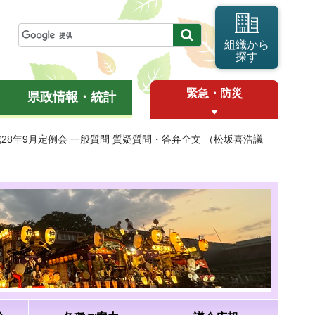
組織から
探す
緊急・防災
県政情報・統計
成28年9月定例会 一般質問 質疑質問・答弁全文 （松坂喜浩議