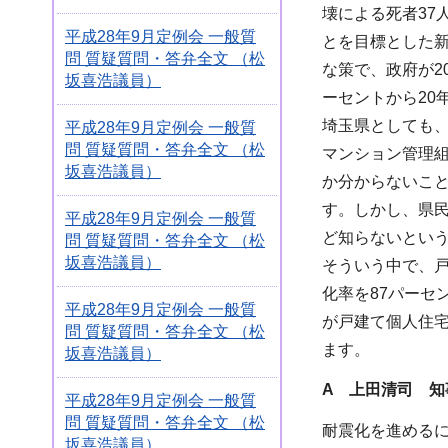
壊による死者37
平成28年9月定例会 一般質
とを目標とした
問 質疑質問・答弁全文 （松
な策で、政府が2
坂喜浩議員）
ーセントから20
埼玉県としても、
平成28年9月定例会 一般質
問 質疑質問・答弁全文 （松
マンション管理
坂喜浩議員）
か分からないこ
す。しかし、県
平成28年9月定例会 一般質
ど知らないとい
問 質疑質問・答弁全文 （松
坂喜浩議員）
そういう中で、
化率を87パーセ
平成28年9月定例会 一般質
が戸建て個人住
問 質疑質問・答弁全文 （松
ます。
坂喜浩議員）
A 上田清司 知
平成28年9月定例会 一般質
問 質疑質問・答弁全文 （松
耐震化を進める
坂喜浩議員）