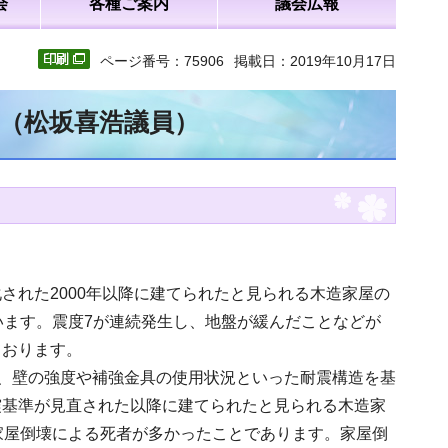
会
各種ご案内
議会広報
ページ番号：75906
掲載日：2019年10月17日
文（松坂喜浩議員）
された2000年以降に建てられたと見られる木造家屋の
います。震度7が連続発生し、地盤が緩んだことなどが
ております。
屋で、壁の強度や補強金具の使用状況といった耐震構造を基
震基準が見直された以降に建てられたと見られる木造家
家屋倒壊による死者が多かったことであります。家屋倒