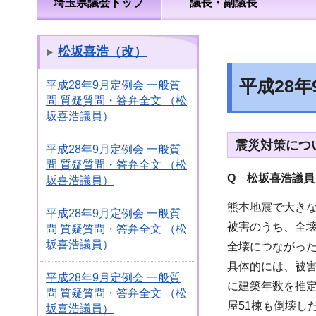
埼玉県議会トップ
議長・副議長
松坂喜浩（改）
平成28
平成28年9月定例会 一般質
問 質疑質問・答弁全文 （松
坂喜浩議員）
震災対策につ
平成28年9月定例会 一般質
問 質疑質問・答弁全文 （松
Q 松坂喜浩議員
坂喜浩議員）
熊本地震で大きな
平成28年9月定例会 一般質
被害のうち、全壊
問 質疑質問・答弁全文 （松
坂喜浩議員）
全壊につながっ
具体的には、被害
平成28年9月定例会 一般質
に建築年数を推
問 質疑質問・答弁全文 （松
屋51棟も倒壊
坂喜浩議員）