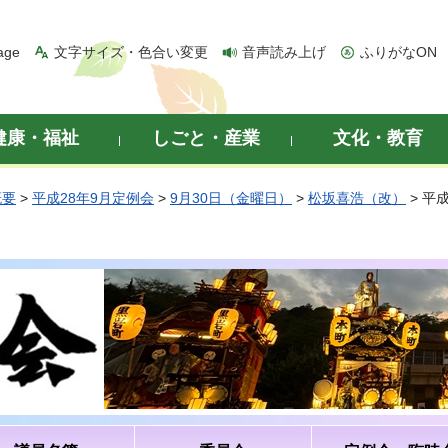
age
文字サイズ・色合い変更
音声読み上げ
ふりがなON
健康・福祉
しごと・産業
文化・教育
概要
>
平成28年9月定例会
>
9月30日（金曜日）
>
松坂喜浩（改）
> 平