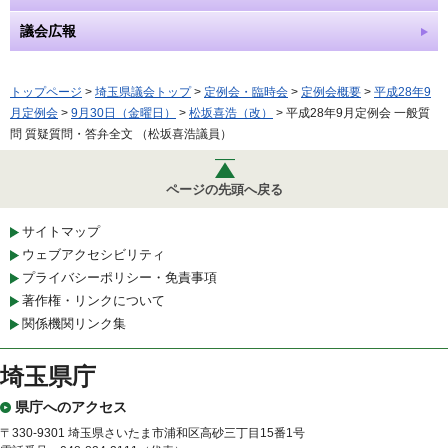
議会広報
トップページ
>
埼玉県議会トップ
>
定例会・臨時会
>
定例会概要
>
平成28年9
月定例会
>
9月30日（金曜日）
>
松坂喜浩（改）
> 平成28年9月定例会 一般質
問 質疑質問・答弁全文 （松坂喜浩議員）
ページの先頭へ戻る
サイトマップ
ウェブアクセシビリティ
プライバシーポリシー・免責事項
著作権・リンクについて
関係機関リンク集
埼玉県庁
県庁へのアクセス
〒330-9301 埼玉県さいたま市浦和区高砂三丁目15番1号