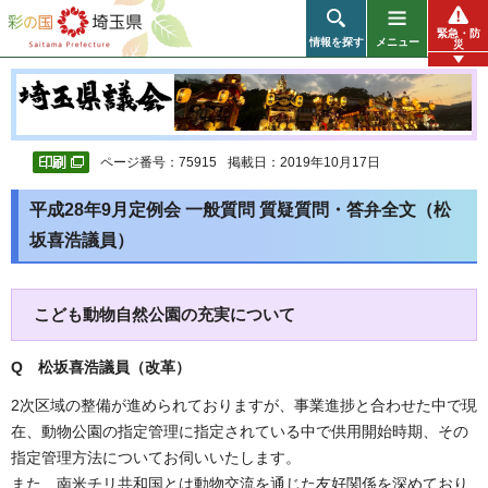
彩の国 埼玉県
緊急・防
情報を探す
メニュー
災
ページ番号：75915
掲載日：2019年10月17日
平成28年9月定例会 一般質問 質疑質問・答弁全文（松
坂喜浩議員）
こども動物自然公園の充実について
Q 松坂喜浩議員（改革
）
2次区域の整備が進められておりますが、事業進捗と合わせた中で現
在、動物公園の指定管理に指定されている中で供用開始時期、その
指定管理方法についてお伺いいたします。
また、南米チリ共和国とは動物交流を通じた友好関係を深めており