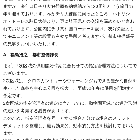
ますが、来年は日チリ友好通商条約締結から120周年という節目の
年を迎えております。私がチリ大使館に伺ったところ、パトリシ
オ・トーレス駐日大使より、更に埼玉県との交流を深めたいと言わ
れております。公園内にチリ共和国コーナーを設け、友好の証とし
てモニュメント等の設置も有効な手段と考えますが、都市整備部長
の見解をお伺いいたします。
A 福島浩之 都市整備部長
まず、2次区域の供用開始時期に合わせての指定管理方法についてで
ございます。
2次区域は、クロスカントリーやウォーキングもできる豊かな自然を
生かした森林を中心に公園を拡大し、平成30年春に供用を開始する
予定です。
2次区域の指定管理者の選定に当たっては、動物園区域との運営形態
の違いを考慮する必要があります。
このため、指定管理者を同一とする場合と分ける場合のメリット・
デメリットを整理し、最も効果的、効率的な方法を検討してまいり
ます。