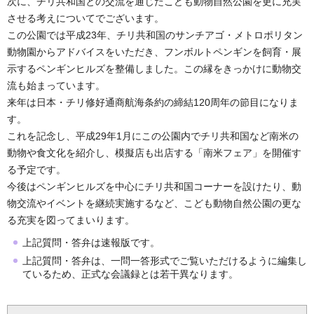
次に、チリ共和国との交流を通じたこども動物自然公園を更に充実
させる考えについてでございます。
この公園では平成23年、チリ共和国のサンチアゴ・メトロポリタン
動物園からアドバイスをいただき、フンボルトペンギンを飼育・展
示するペンギンヒルズを整備しました。この縁をきっかけに動物交
流も始まっています。
来年は日本・チリ修好通商航海条約の締結120周年の節目になりま
す。
これを記念し、平成29年1月にこの公園内でチリ共和国など南米の
動物や食文化を紹介し、模擬店も出店する「南米フェア」を開催す
る予定です。
今後はペンギンヒルズを中心にチリ共和国コーナーを設けたり、動
物交流やイベントを継続実施するなど、こども動物自然公園の更な
る充実を図ってまいります。
上記質問・答弁は速報版です。
上記質問・答弁は、一問一答形式でご覧いただけるように編集し
ているため、正式な会議録とは若干異なります。