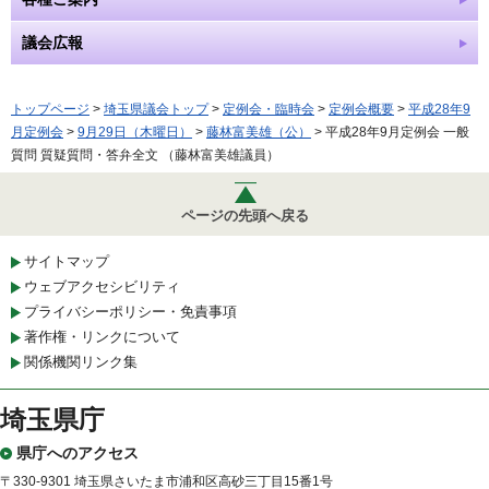
議会広報
トップページ
>
埼玉県議会トップ
>
定例会・臨時会
>
定例会概要
>
平成28年9
月定例会
>
9月29日（木曜日）
>
藤林富美雄（公）
> 平成28年9月定例会 一般
質問 質疑質問・答弁全文 （藤林富美雄議員）
ページの先頭へ戻る
サイトマップ
ウェブアクセシビリティ
プライバシーポリシー・免責事項
著作権・リンクについて
関係機関リンク集
埼玉県庁
県庁へのアクセス
〒330-9301 埼玉県さいたま市浦和区高砂三丁目15番1号