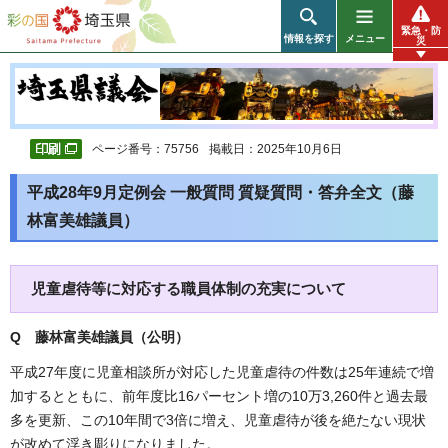
彩の国 埼玉県
緊急・防
情報を探す
メニュー
災
ページ番号：75756
掲載日：2025年10月6日
平成28年9月定例会 一般質問 質疑質問・答弁全文（藤
林富美雄議員）
児童虐待等に対応する職員体制の充実について
Q 藤林富美雄議員（公明
）
平成27年度に児童相談所が対応した児童虐待の件数は25年連続で増
加するとともに、前年度比16パーセント増の10万3,260件と過去最
多を更新、この10年間で3倍に増え、児童虐待が後を絶たない現状
が改めて浮き彫りになりました。