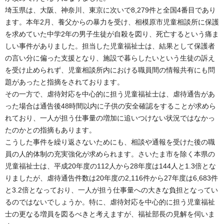
埼玉県は、大阪、神奈川、東京に次いで8,279件と全国4番目であり
ます。本年2月、養父からの暴力を受け、相模原市児童相談所に保護
を求めていた中学2年の男子生徒が自殺を図り、死亡するという痛ま
しい事件がありました。担当した児童福祉士は、結果として保護者
の言い分に偏った支援となり、施設で暮らしたいという生徒の訴え
を受け止められず、児童相談所内における職員間の情報共有にも問
題があったと指摘をされております。
その一方で、虐待対応を中心的に担う児童福祉士は、虐待通告があ
った場合は通告後48時間以内に子供の安全確認をすることが求めら
れており、一人が担う仕事量の増加に追いつけない状況ではなかっ
たのかとの指摘もあります。
こうした事件を繰り返さないためにも、相談や通報を受けた後の職
員の人的体制の充実強化が求められます。さいたま市を除く本県の
児童福祉士は、平成20年度の112人から28年度は144人と1.3倍とな
りましたが、虐待通告件数は20年度の2,116件から27年度は6,683件
と3.2倍となっており、一人が担う仕事量への大きな負担となってい
るのではないでしょうか。特に、虐待対応を中心的に担う児童福祉
士の更なる増員を図るべきと考えますが、福祉部長の見解を伺いま