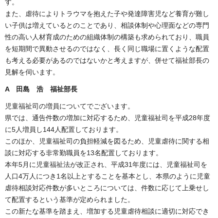
す。
また、虐待によりトラウマを抱えた子や発達障害児など養育が難し
い子供は増えているとのことであり、相談体制や心理面などの専門
性の高い人材育成のための組織体制の構築も求められており、職員
を短期間で異動させるのではなく、長く同じ職場に置くような配置
も考える必要があるのではないかと考えますが、併せて福祉部長の
見解を伺います。
A 田島 浩 福祉部長
児童福祉司の増員についてでございます。
県では、通告件数の増加に対応するため、児童福祉司を平成28年度
に5人増員し144人配置しております。
このほか、児童福祉司の負担軽減を図るため、児童虐待に関する相
談に対応する非常勤職員を13名配置しております。
本年5月に児童福祉法が改正され、平成31年度には、児童福祉司を
人口4万人につき1名以上とすることを基本とし、本県のように児童
虐待相談対応件数が多いところについては、件数に応じて上乗せし
て配置するという基準が定められました。
この新たな基準を踏まえ、増加する児童虐待相談に適切に対応でき