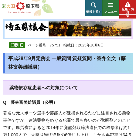
彩の国 埼玉県
緊急・防
情報を探す
メニュー
災
ページ番号：75751
掲載日：2025年10月6日
平成28年9月定例会 一般質問 質疑質問・答弁全文（藤
林富美雄議員）
薬物依存症患者への対策について
Q 藤林富美雄議員（公明
）
著名な元スポーツ選手や芸能人が逮捕されるたびに注目される薬物
事件ですが、違法薬物をめぐる犯罪で最も多いのが覚醒剤とのこと
です。厚労省によると2014年に覚醒剤取締法違反での検挙者は約1
万1,000人で、大麻取締法違反の6倍にも上り、しかも再犯率は64.5