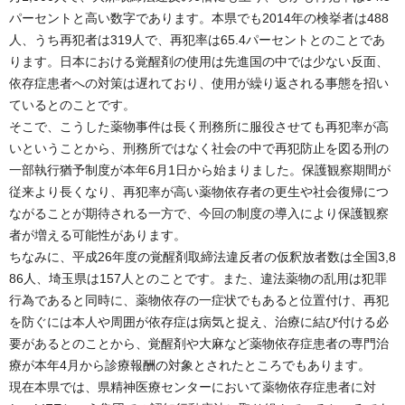
パーセントと高い数字であります。本県でも2014年の検挙者は488
人、うち再犯者は319人で、再犯率は65.4パーセントとのことであ
ります。日本における覚醒剤の使用は先進国の中では少ない反面、
依存症患者への対策は遅れており、使用が繰り返される事態を招い
ているとのことです。
そこで、こうした薬物事件は長く刑務所に服役させても再犯率が高
いということから、刑務所ではなく社会の中で再犯防止を図る刑の
一部執行猶予制度が本年6月1日から始まりました。保護観察期間が
従来より長くなり、再犯率が高い薬物依存者の更生や社会復帰につ
ながることが期待される一方で、今回の制度の導入により保護観察
者が増える可能性があります。
ちなみに、平成26年度の覚醒剤取締法違反者の仮釈放者数は全国3,8
86人、埼玉県は157人とのことです。また、違法薬物の乱用は犯罪
行為であると同時に、薬物依存の一症状でもあると位置付け、再犯
を防ぐには本人や周囲が依存症は病気と捉え、治療に結び付ける必
要があるとのことから、覚醒剤や大麻など薬物依存症患者の専門治
療が本年4月から診療報酬の対象とされたところでもあります。
現在本県では、県精神医療センターにおいて薬物依存症患者に対