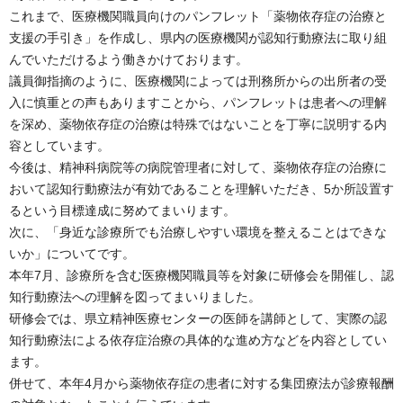
これまで、医療機関職員向けのパンフレット「薬物依存症の治療と
支援の手引き」を作成し、県内の医療機関が認知行動療法に取り組
んでいただけるよう働きかけております。
議員御指摘のように、医療機関によっては刑務所からの出所者の受
入に慎重との声もありますことから、パンフレットは患者への理解
を深め、薬物依存症の治療は特殊ではないことを丁寧に説明する内
容としています。
今後は、精神科病院等の病院管理者に対して、薬物依存症の治療に
おいて認知行動療法が有効であることを理解いただき、5か所設置す
るという目標達成に努めてまいります。
次に、「身近な診療所でも治療しやすい環境を整えることはできな
いか」についてです。
本年7月、診療所を含む医療機関職員等を対象に研修会を開催し、認
知行動療法への理解を図ってまいりました。
研修会では、県立精神医療センターの医師を講師として、実際の認
知行動療法による依存症治療の具体的な進め方などを内容としてい
ます。
併せて、本年4月から薬物依存症の患者に対する集団療法が診療報酬