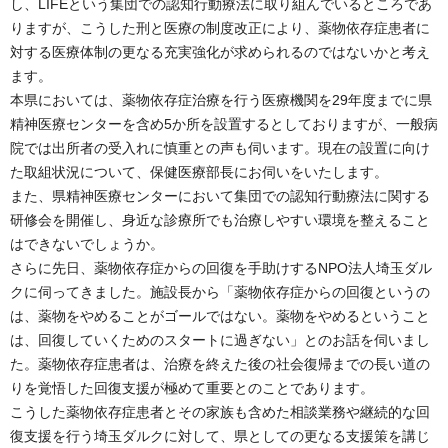
し、LIFEという集団での認知行動療法に取り組んでいるところであ
りますが、こうした刑と医療の制度改正により、薬物依存症患者に
対する医療体制の更なる充実強化が求められるのではないかと考え
ます。
本県においては、薬物依存症治療を行う医療機関を29年度までに県
精神医療センターを含め5か所を設置するとしておりますが、一般病
院では出所者の受入れに慎重との声も伺います。現在の設置に向け
た取組状況について、保健医療部長にお伺いをいたします。
また、県精神医療センターにおいて集団での認知行動療法に関する
研修会を開催し、身近な診療所でも治療しやすい環境を整えること
はできないでしょうか。
さらに先日、薬物依存症からの回復を手助けするNPO法人埼玉ダル
クに伺ってきました。施設長から「薬物依存症からの回復というの
は、薬物をやめることがゴールではない。薬物をやめるということ
は、回復していくためのスタートに過ぎない」とのお話を伺いまし
た。薬物依存症患者は、治療を終えた後の社会復帰までの長い道の
りを覚悟した回復支援が極めて重要とのことであります。
こうした薬物依存症患者とその家族も含めた相談業務や継続的な回
復支援を行う埼玉ダルクに対して、県としての更なる支援策を講じ