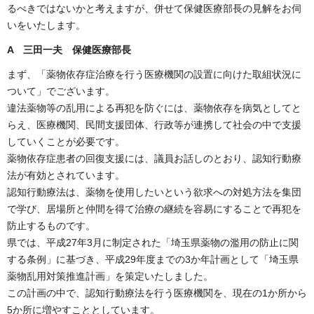
るべきではないかと考えますが、併せて保健医療部長の見解をお伺
いをいたします。
A 三田一夫 保健医療部長
まず、「薬物依存症治療を行う医療機関の設置に向けた取組状況に
ついて」でございます。
違法薬物等の乱用による再犯を防ぐには、薬物依存を病気としてと
らえ、医療機関、民間支援団体、行政等が連携して社会の中で支援
していくことが必要です。
薬物依存症患者の回復支援には、議員お話しのとおり、認知行動療
法が有効とされています。
認知行動療法は、薬物を使用したいという欲求への対処方法を集団
で学び、居場所と仲間を得て治療の継続を容易にすることで再犯を
防止するものです。
県では、平成27年3月に制定された「埼玉県薬物の濫用の防止に関
する条例」に基づき、平成29年度までの3か年計画として「埼玉県
薬物乱用対策推進計画」を策定いたしました。
この計画の中で、認知行動療法を行う医療機関を、現在の1か所から
5か所に増やすこととしています。