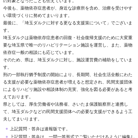
の対象となったことも伝えています。
今後も、薬物依存症患者が、身近な診療所を含め、治療を受けやす
い環境づくりに努めてまいります。
最後に、「埼玉ダルクに対する更なる支援策について」でございま
す。
埼玉ダルクは薬物依存症患者の回復・社会復帰支援のために大変重
要な埼玉県で唯一のリハビリテーション施設を運営し、また、薬物
依存症一般の相談にも応じています。
そのため、県は、埼玉ダルクに対し、施設運営費の補助をしていま
す。
刑の一部執行猶予制度の開始により、長期間、社会生活全般にわた
る支援が必要な薬物依存症患者が増えると想定され、民間支援団体
によるリハビリ施設や相談体制の充実、強化を図る必要があると考
えております。
県としては、厚生労働省や法務省、さいたま保護観察所と連携し
て、埼玉ダルクなどの民間支援団体への必要な支援ができるよう工
夫してまいります。
上記質問・答弁は速報版です。
上記質問・答弁は、一問一答形式でご覧いただけるように編集し