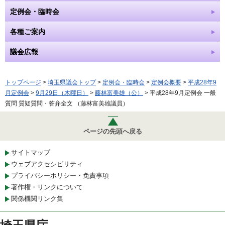
定例会・臨時会
各種ご案内
議会広報
トップページ
>
埼玉県議会トップ
>
定例会・臨時会
>
定例会概要
>
平成28年9
月定例会
>
9月29日（木曜日）
>
藤林富美雄（公）
> 平成28年9月定例会 一般
質問 質疑質問・答弁全文 （藤林富美雄議員）
ページの先頭へ戻る
サイトマップ
ウェブアクセシビリティ
プライバシーポリシー・免責事項
著作権・リンクについて
関係機関リンク集