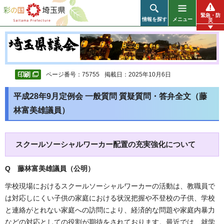
彩の国 埼玉県
緊急・防
情報を探す
メニュー
災
ページ番号：75755
掲載日：2025年10月6日
平成28年9月定例会 一般質問 質疑質問・答弁全文（藤
林富美雄議員）
スクールソーシャルワーカー配置の充実強化について
Q 藤林富美雄議員（公明
）
学校現場におけるスクールソーシャルワーカーの活動は、教職員で
は対応しにくい子供の家庭における状況把握や不登校の子供、学校
と連絡がとれない家庭への訪問により、経済的な問題や家庭内暴力
などの対応としての役割が期待をされております。最近では、就学