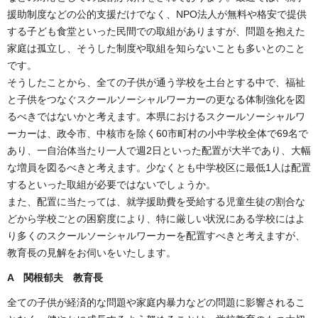
援助制度などの公的支援だけでなく、NPO法人が無料や格安で提供
する子ども食堂といった民間での取組がありますが、問題を抱えた
家庭は孤立し、そうした制度や取組を知らないことも多いとのこと
です。
そうしたことから、全ての子供が通う学校を土台とする中で、福祉
と子供をつなぐスクールソーシャルワーカーの更なる体制強化を図
るべきではないかと考えます。本県におけるスクールソーシャルワ
ーカーは、政令市、中核市を除く60市町村の小中学校全体で69名で
あり、一自治体当たり一人で週2日といった配置が大半であり、大幅
な増員を図るべきと考えます。少なくとも中学校区に最低1人は配置
するといった取組が必要ではないでしょうか。
また、配置に当たっては、就学援助費を受給する児童生徒の割合な
どから学校ごとの困窮度により、特に厳しい状況にある学校にはよ
り多くのスクールソーシャルワーカーを配置すべきと考えますが、
教育長の見解をお伺いをいたします。
A 関根郁夫 教育長
全ての子供が経済的な問題や家庭内暴力などの問題に影響されるこ