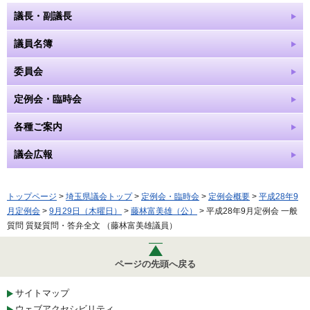
議長・副議長
議員名簿
委員会
定例会・臨時会
各種ご案内
議会広報
トップページ
>
埼玉県議会トップ
>
定例会・臨時会
>
定例会概要
>
平成28年9
月定例会
>
9月29日（木曜日）
>
藤林富美雄（公）
> 平成28年9月定例会 一般
質問 質疑質問・答弁全文 （藤林富美雄議員）
ページの先頭へ戻る
サイトマップ
ウェブアクセシビリティ