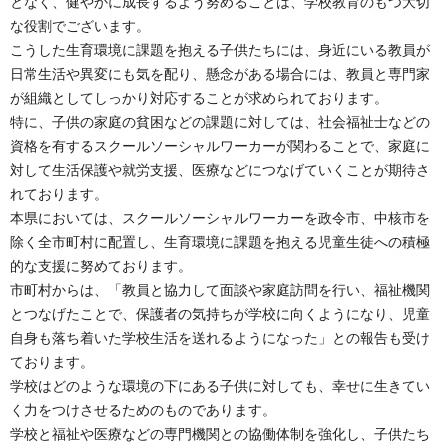
となく、健やかに成長するよう努めることは、学校教育のもつ大切
な役割でございます。
こうした生育環境に課題を抱える子供たちには、身近にいる教員が
日常生活や異変にも気を配り、懸念がある場合には、教員と専門家
が組織としてしっかり対応することが求められております。
特に、子供の家庭の貧困などの課題に対しては、社会福祉士などの
資格を有するスクールソーシャルワーカーが関わることで、家庭に
対して生活保護や就労支援、医療などにつなげていくことが期待さ
れております。
本県においては、スクールソーシャルワーカーを政令市、中核市を
除く全市町村に配置し、生育環境に課題を抱える児童生徒への積極
的な支援に努めております。
市町村からは、「教員と協力して面談や家庭訪問を行い、福祉機関
とつなげたことで、保護者の気持ちが学校に向くようになり、児童
自身も落ち着いた学校生活を送れるようになった」との報告も受け
ております。
学校はどのような環境の下にある子供に対しても、幸せに生きてい
く力をつけさせるためのものであります。
学校と福祉や医療などの専門機関との協働体制を強化し、子供たち