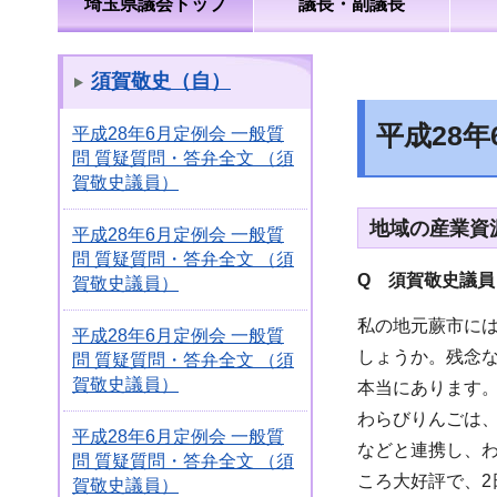
埼玉県議会トップ
議長・副議長
須賀敬史（自）
平成28
平成28年6月定例会 一般質
問 質疑質問・答弁全文 （須
賀敬史議員）
地域の産業資
平成28年6月定例会 一般質
問 質疑質問・答弁全文 （須
Q 須賀敬史議員
賀敬史議員）
私の地元蕨市に
平成28年6月定例会 一般質
しょうか。残念な
問 質疑質問・答弁全文 （須
賀敬史議員）
本当にあります。
わらびりんごは
平成28年6月定例会 一般質
などと連携し、
問 質疑質問・答弁全文 （須
ころ大好評で、2
賀敬史議員）