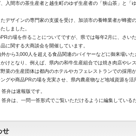
ば、入間市の茶生産者と越生町のゆず生産者の「狭山茶」と「
したデザインの専門家の支援を受け、加須市の養蜂業者が蜂蜜
いたしました。
PRの場を作ることについてですが、県では毎年2月に、さい
食品に関する大商談会を開催しています。
内外から3,000人を超える食品関連のバイヤーなどに御来場いた
っかけとなり、例えば、県内の和牛生産組合では焼き肉店やレ
パ野菜の生産団体は都内のホテルやカフェレストランでの採用
チングや商品PRの場を充実させ、県内農産物など地域資源を活
・答弁は速報版です。
・答弁は、一問一答形式でご覧いただけるように編集している
わせ