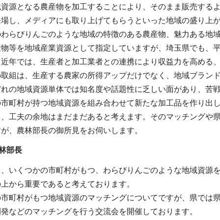
域資源となる農産物を加工することにより、そのまま販売する
登場し、メディアにも取り上げてもらうといった地域の盛り上
のわらびりんごのような地域の特徴のある農産物、魅力ある地
物等を地域産業資源として指定していますが、埼玉県でも、平成
。近年では、生産者と加工業者との連携により収益力を高める、
の取組は、生産する農家の所得アップだけでなく、地域ブラン
ぞれの地域資源単体では知名度や話題性に乏しい面があり、苦
の市町村が持つ地域資源を組み合わせて新たな加工品を作り出
と、工夫の余地はまだまだあると考えます。そのマッチングや県
すが、農林部長の御所見をお伺いします。
林部長
り、いくつかの市町村がもつ、わらびりんごのような地域資源を
の上から重要であると考えております。
の市町村がもつ地域資源のマッチングについてですが、県では
開発などのマッチングを行う交流会を開催しております。