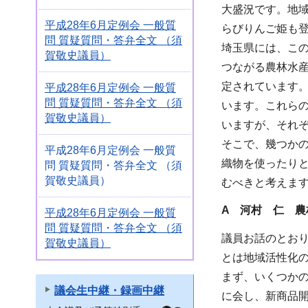
大盛況です。地
平成28年6月定例会 一般質
らびりんご姫も
問 質疑質問・答弁全文 （須
埼玉県には、こ
賀敬史議員）
つながる農林水産
定されています
平成28年6月定例会 一般質
問 質疑質問・答弁全文 （須
います。これら
賀敬史議員）
いますが、それ
そこで、幾つか
平成28年6月定例会 一般質
織物を使ったり
問 質疑質問・答弁全文 （須
賀敬史議員）
むべきと考えま
A 河村 仁 農
平成28年6月定例会 一般質
問 質疑質問・答弁全文 （須
議員お話のとお
賀敬史議員）
とは地域活性化
まず、いくつか
議会生中継・録画中継
に会し、新商品