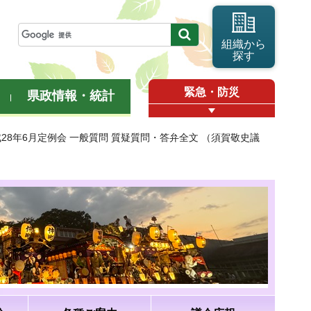
組織から
探す
緊急・防災
県政情報・統計
成28年6月定例会 一般質問 質疑質問・答弁全文 （須賀敬史議