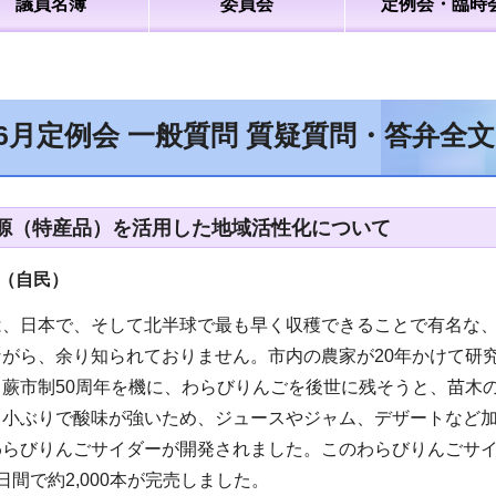
議員名簿
委員会
定例会・臨時
年6月定例会 一般質問 質疑質問・答弁全
源（特産品）を活用した地域活性化について
（自民
）
は、日本で、そして北半球で最も早く収穫できることで有名な
がら、余り知られておりません。市内の農家が20年かけて研
蕨市制50周年を機に、わらびりんごを後世に残そうと、苗木
、小ぶりで酸味が強いため、ジュースやジャム、デザートなど
わらびりんごサイダーが開発されました。このわらびりんごサ
日間で約2,000本が完売しました。