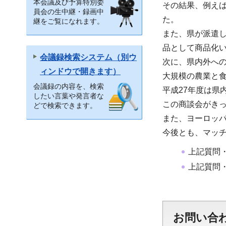
本会議及び予算特別委
その結果、例え
員会の生中継・録画中
た。
継をご覧になれます。
また、県が派遣
品として商品化
会議録検索システム（別ウ
次に、県内外への
ィンドウで開きます）
大規模の農業と
会議録の内容を、検索
平成27年度は県
したい言葉や発言者な
この商談会がき
どで検索できます。
また、ヨーロッ
今後とも、マッ
上記質問
上記質問
お問い合