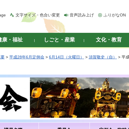
age
文字サイズ・色合い変更
音声読み上げ
ふりがなON
健康・福祉
しごと・産業
文化・教育
概要
>
平成28年6月定例会
>
6月14日（火曜日）
>
須賀敬史（自）
> 平