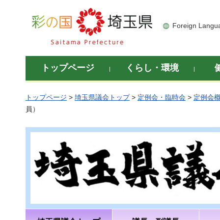
彩の国 埼玉県
Foreign Langu
トップページ
くらし・環境
トップページ
>
埼玉県議会トップ
>
定例会・臨時会
>
定例会
員）