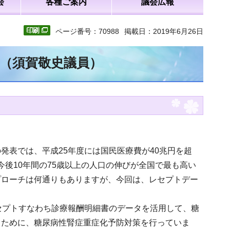
会
各種ご案内
議会広報
ページ番号：70988
掲載日：2019年6月26日
文（須賀敬史議員）
発表では、平成25年度には国民医療費が40兆円を超
今後10年間の75歳以上の人口の伸びが全国で最も高い
プローチは何通りもありますが、今回は、レセプトデー
セプトすなわち診療報酬明細書のデータを活用して、糖
るために、糖尿病性腎症重症化予防対策を行っていま