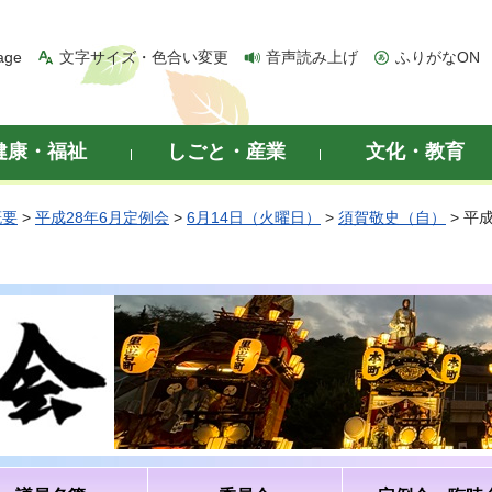
age
文字サイズ・色合い変更
音声読み上げ
ふりがなON
健康・福祉
しごと・産業
文化・教育
概要
>
平成28年6月定例会
>
6月14日（火曜日）
>
須賀敬史（自）
> 平