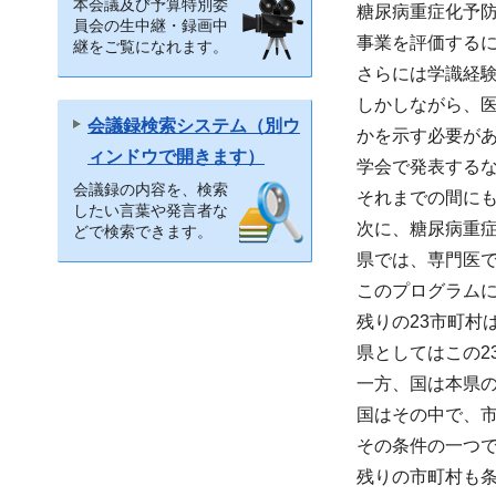
本会議及び予算特別委
糖尿病重症化予
員会の生中継・録画中
事業を評価する
継をご覧になれます。
さらには学識経
しかしながら、
会議録検索システム（別ウ
かを示す必要が
ィンドウで開きます）
学会で発表する
会議録の内容を、検索
それまでの間に
したい言葉や発言者な
次に、糖尿病重
どで検索できます。
県では、専門医
このプログラム
残りの23市町村
県としてはこの2
一方、国は本県
国はその中で、
その条件の一つ
残りの市町村も