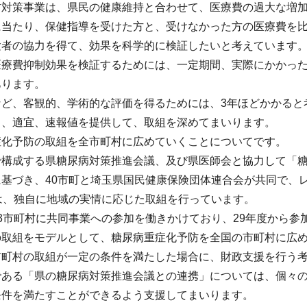
防対策事業は、県民の健康維持と合わせて、医療費の過大な増
に当たり、保健指導を受けた方と、受けなかった方の医療費を
験者の協力を得て、効果を科学的に検証したいと考えています
医療費抑制効果を検証するためには、一定期間、実際にかかっ
あります。
など、客観的、学術的な評価を得るためには、3年ほどかかると
も、適宜、速報値を提供して、取組を深めてまいります。
症化予防の取組を全市町村に広めていくことについてです。
で構成する県糖尿病対策推進会議、及び県医師会と協力して「
に基づき、40市町と埼玉県国民健康保険団体連合会が共同で、
は、独自に地域の実情に応じた取組を行っています。
3市町村に共同事業への参加を働きかけており、29年度から参
の取組をモデルとして、糖尿病重症化予防を全国の市町村に広
市町村の取組が一定の条件を満たした場合に、財政支援を行う
である「県の糖尿病対策推進会議との連携」については、個々
条件を満たすことができるよう支援してまいります。