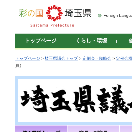
彩の国 埼玉県
Foreign Langu
トップページ
くらし・環境
トップページ
>
埼玉県議会トップ
>
定例会・臨時会
>
定例会
員）