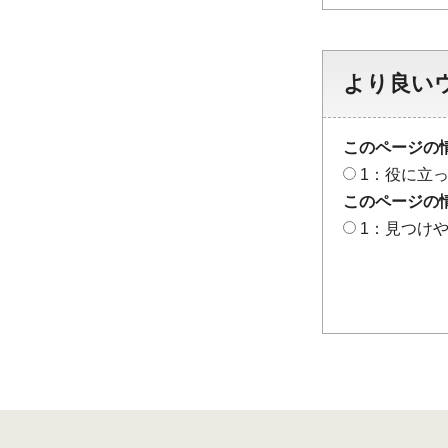
より良い
このページの
1：役に立
このページの
1：見つけ