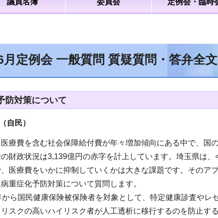
議員名簿
委員会
定例会・臨時
年6月定例会 一般質問 質疑質問・答弁全
予防対策について
（自民
）
医療費を含む社会保障給付費が年々増加傾向にある中で、国の
の財政状況は3,139億円の赤字を計上しています。埼玉県は、
で、医療費をいかに抑制していくかは大きな課題です。そのア
尿病重症化予防対策について質問します。
6年から国民健康保険被保険者を対象として、特定健康診査やレ
るリスクの高いハイリスク者が人工透析に移行するのを防止す