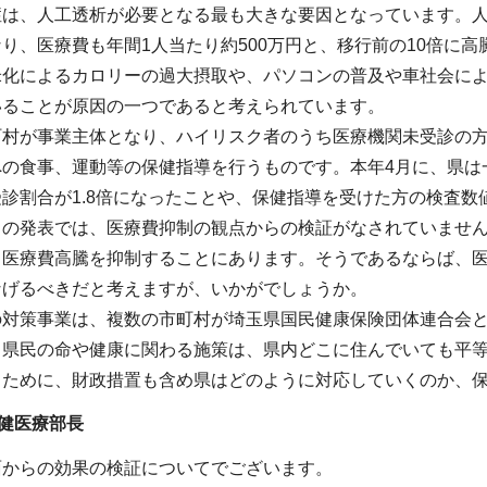
は、人工透析が必要となる最も大きな要因となっています。人工
り、医療費も年間1人当たり約500万円と、移行前の10倍に高騰
米化によるカロリーの過大摂取や、パソコンの普及や車社会に
いることが原因の一つであると考えられています。
町村が事業主体となり、ハイリスク者のうち医療機関未受診の
への食事、運動等の保健指導を行うものです。本年4月に、県は
診割合が1.8倍になったことや、保健指導を受けた方の検査数
この発表では、医療費抑制の観点からの検証がなされていませ
、医療費高騰を抑制することにあります。そうであるならば、
なげるべきだと考えますが、いかがでしょうか。
の対策事業は、複数の市町村が埼玉県国民健康保険団体連合会と
。県民の命や健康に関わる施策は、県内どこに住んでいても平等
くために、財政措置も含め県はどのように対応していくのか、
健医療部長
面からの効果の検証についてでございます。