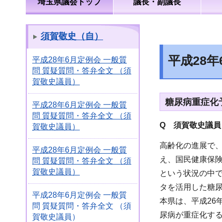
埼玉県議会トップ
議長・副議長
須賀敬史（自）
平成28
平成28年6月定例会 一般質
問 質疑質問・答弁全文 （須
賀敬史議員）
糖尿病重症化
平成28年6月定例会 一般質
問 質疑質問・答弁全文 （須
Q 須賀敬史議員
賀敬史議員）
高齢化の進展で、
平成28年6月定例会 一般質
え、国民健康保険
問 質疑質問・答弁全文 （須
賀敬史議員）
という状況の中
タを活用した糖
平成28年6月定例会 一般質
本県は、平成2
問 質疑質問・答弁全文 （須
尿病が重症化す
賀敬史議員）