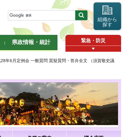
組織から
探す
緊急・防災
県政情報・統計
成28年6月定例会 一般質問 質疑質問・答弁全文 （須賀敬史議