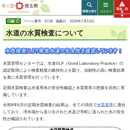
彩の国 埼玉県
緊急・防
情報を探す
メニュー
災
ページ番号：6728
掲載日：2026年7月13日
水道の水質検査について
水質管理センターでは、水道GLP（Good Laboratory Practice）の
認定取得により検査精度の維持向上を図り、信頼性の高い検査結果
を基に水質管理を行っています。
定期水質検査は水道用水の安全性確認と水質異常の把握を目的に実
施しています。
令和8年6月の定期水質検査の結果は、全ての項目で
水質基準
に適合
しており、浄水場から送り出された水及び市町に送られた水の安全
性が確認されています。