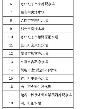
6
さいたま市東部配水場
7
蕨市中央浄水場
8
入間市豊岡配水場
9
和光市南浄水場
10
さいたま市相野原配水場
11
宮代町宮東配水場
12
鴻巣市馬室浄水場
13
久喜市吉羽浄水場
14
熊谷市妻沼新第2浄水場
15
神川町中央浄水場
16
吉川市会野谷浄水場
17
越谷・松伏水道企業団西部配水場
18
滑川町配水場