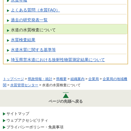
よくある質問（水質FAQ）
過去の研究発表一覧
水道の水質検査について
水質検査結果
水道水質に関する基準等
埼玉県営水道における放射性物質測定結果について
トップページ
>
県政情報・統計
>
県概要
>
組織案内
>
企業局
>
企業局の地域機
関
>
水質管理センター
> 水道の水質検査について
ページの先頭へ戻る
サイトマップ
ウェブアクセシビリティ
プライバシーポリシー・免責事項