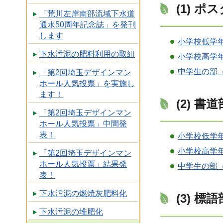
(1) ポ
「荒川左岸南部流域下水道
通水50周年記念誌」を発刊
します
小学校低学年
下水汚泥の肥料利用の取組
小学校高学年
中学生の部（
「第2回埼玉デザインマン
ホール人気投票」を実施し
ます！
(2) 書
「第2回埼玉デザインマン
ホール人気投票」中間発
表！
小学校低学年
小学校高学年
「第2回埼玉デザインマン
ホール人気投票」結果発
中学生の部（
表！
下水汚泥の燃焼灰肥料化
(3) 標
下水汚泥の堆肥化