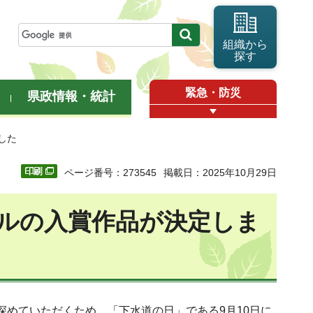
組織から
探す
緊急・防災
県政情報・統計
した
ページ番号：273545
掲載日：2025年10月29日
ールの入賞作品が決定しま
めていただくため、「下水道の日」である9月10日に