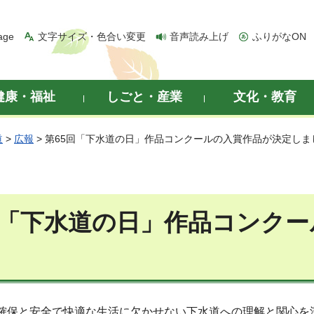
age
文字サイズ・色合い変更
音声読み上げ
ふりがなON
健康・福祉
しごと・産業
文化・教育
道
>
広報
> 第65回「下水道の日」作品コンクールの入賞作品が決定しま
回「下水道の日」作品コンク
確保と安全で快適な生活に欠かせない下水道への理解と関心を深