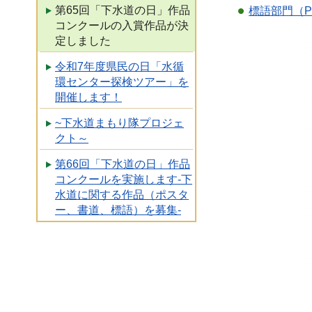
第65回「下水道の日」作品
標語部門（P
コンクールの入賞作品が決
定しました
令和7年度県民の日「水循
環センター探検ツアー」を
開催します！
~下水道まもり隊プロジェ
クト～
第66回「下水道の日」作品
コンクールを実施します-下
水道に関する作品（ポスタ
ー、書道、標語）を募集-