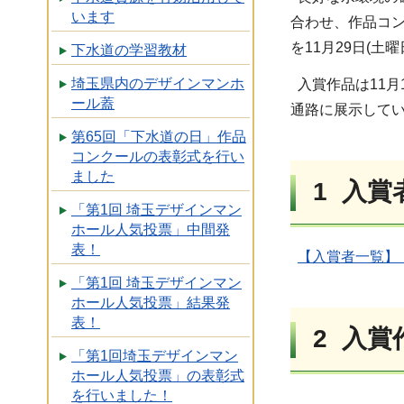
います
合わせ、作品コン
を11月29日(
下水道の学習教材
埼玉県内のデザインマンホ
入賞作品は11月
ール蓋
通路に展示して
第65回「下水道の日」作品
コンクールの表彰式を行い
ました
1 入賞
「第1回 埼玉デザインマン
ホール人気投票」中間発
表！
【入賞者一覧】（
「第1回 埼玉デザインマン
ホール人気投票」結果発
表！
2 入賞
「第1回埼玉デザインマン
ホール人気投票」の表彰式
を行いました！