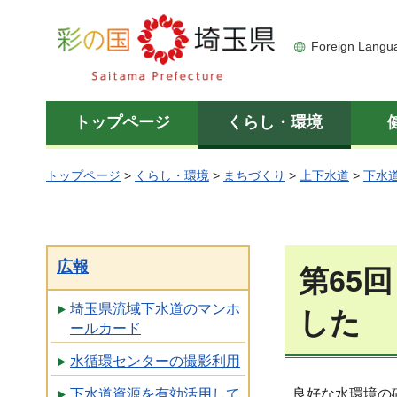
彩の国 埼玉県
Foreign Langu
トップページ
くらし・環境
トップページ
>
くらし・環境
>
まちづくり
>
上下水道
>
下水
広報
第65
埼玉県流域下水道のマンホ
した
ールカード
水循環センターの撮影利用
下水道資源を有効活用して
良好な水環境の