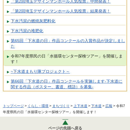
「第2回埼玉デザインマンホール人気投票」中間発表！
「第2回埼玉デザインマンホール人気投票」結果発表！
下水汚泥の燃焼灰肥料化
下水汚泥の堆肥化
第65回「下水道の日」作品コンクールの入賞作品が決定しまし
た
令和7年度県民の日「水循環センター探検ツアー」を開催しま
す！
~下水道まもり隊プロジェクト～
第66回「下水道の日」作品コンクールを実施します-下水道に
関する作品（ポスター、書道、標語）を募集-
トップページ
>
くらし・環境
>
まちづくり
>
上下水道
>
下水道
>
広報
> 令和7
年度県民の日「水循環センター探検ツアー」を開催します！
ページの先頭へ戻る