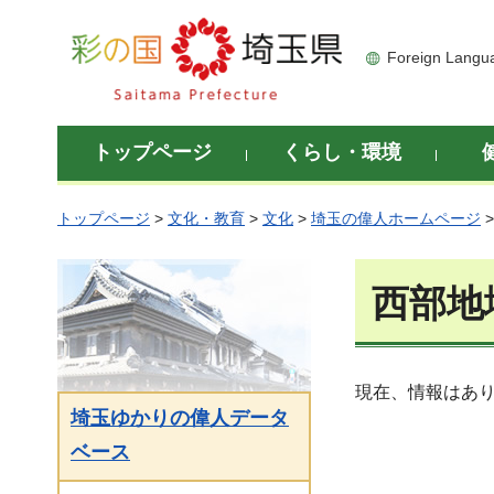
彩の国 埼玉県
Foreign Langu
トップページ
くらし・環境
トップページ
>
文化・教育
>
文化
>
埼玉の偉人ホームページ
西部地
現在、情報はあ
埼玉ゆかりの偉人データ
ベース