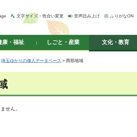
age
文字サイズ・色合い変更
音声読み上げ
ふりがなON
健康・福祉
しごと・産業
文化・教育
>
埼玉ゆかりの偉人データベース
> 西部地域
域
りません。