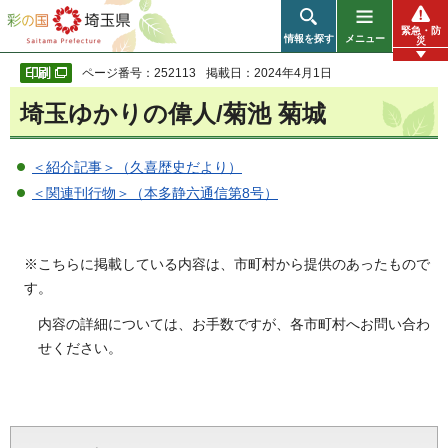
彩の国 埼玉県
緊急・防
情報を探す
メニュー
災
ページ番号：252113
掲載日：2024年4月1日
埼玉ゆかりの偉人/菊池 菊城
＜紹介記事＞（久喜歴史だより）
＜関連刊行物＞（本多静六通信第8号）
※こちらに掲載している内容は、市町村から提供のあったもので
す。
内容の詳細については、お手数ですが、各市町村へお問い合わ
せください。