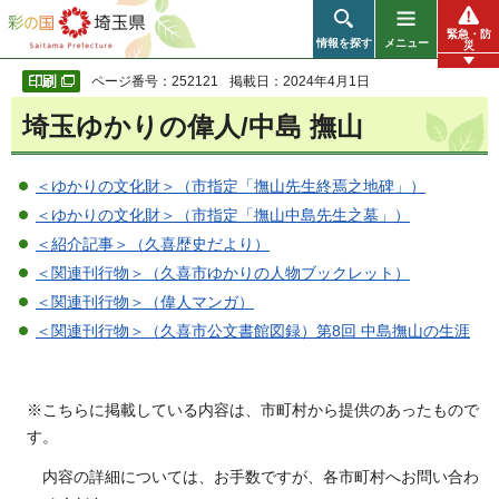
彩の国 埼玉県
緊急・防
情報を探す
メニュー
災
ページ番号：252121
掲載日：2024年4月1日
埼玉ゆかりの偉人/中島 撫山
＜ゆかりの文化財＞（市指定「撫山先生終焉之地碑」）
＜ゆかりの文化財＞（市指定「撫山中島先生之墓」）
＜紹介記事＞（久喜歴史だより）
＜関連刊行物＞（久喜市ゆかりの人物ブックレット）
＜関連刊行物＞（偉人マンガ）
＜関連刊行物＞（久喜市公文書館図録）第8回 中島撫山の生涯
※こちらに掲載している内容は、市町村から提供のあったもので
す。
内容の詳細については、お手数ですが、各市町村へお問い合わ