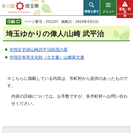
彩の国 埼玉県
緊急・防
情報を探す
メニュー
災
ページ番号：252107
掲載日：2024年4月1日
埼玉ゆかりの偉人/山崎 武平治
市指定史跡山崎武平治碩茂の墓
市指定有形文化財（古文書）山﨑家文書
※こちらに掲載している内容は、市町村から提供のあったもので
す。
内容の詳細については、お手数ですが、各市町村へお問い合わ
せください。