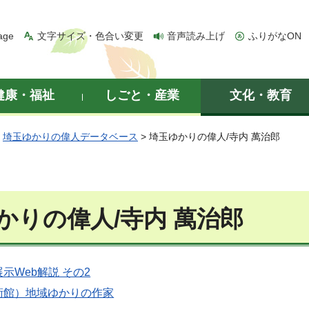
age
文字サイズ・色合い変更
音声読み上げ
ふりがなON
健康・福祉
しごと・産業
文化・教育
>
埼玉ゆかりの偉人データベース
> 埼玉ゆかりの偉人/寺内 萬治郎
かりの偉人/寺内 萬治郎
示Web解説 その2
術館）地域ゆかりの作家