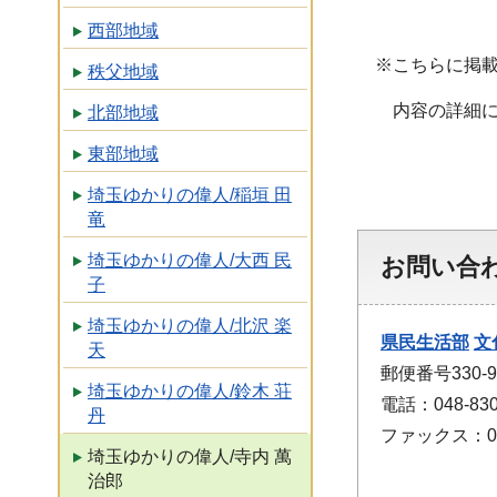
西部地域
※こちらに掲
秩父地域
内容の詳細
北部地域
東部地域
埼玉ゆかりの偉人/稲垣 田
竜
埼玉ゆかりの偉人/大西 民
お問い合
子
埼玉ゆかりの偉人/北沢 楽
県民生活部
文
天
郵便番号330-
埼玉ゆかりの偉人/鈴木 荘
電話：048-830
丹
ファックス：048
埼玉ゆかりの偉人/寺内 萬
治郎