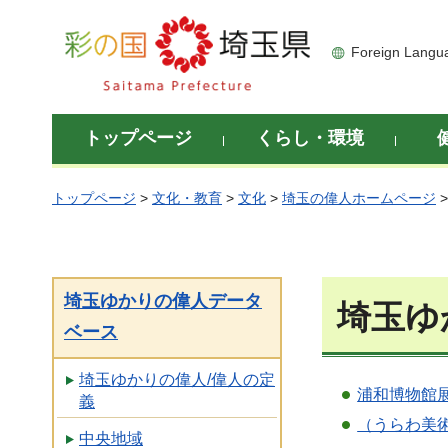
彩の国 埼玉県
Foreign Langu
トップページ
くらし・環境
トップページ
>
文化・教育
>
文化
>
埼玉の偉人ホームページ
埼玉ゆかりの偉人データ
埼玉ゆ
ベース
埼玉ゆかりの偉人/偉人の定
浦和博物館展
義
（うらわ美
中央地域