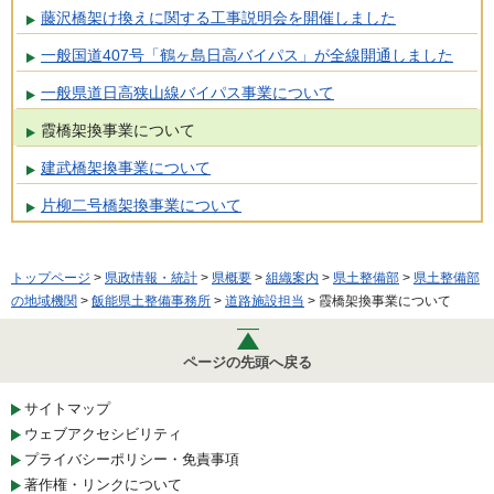
藤沢橋架け換えに関する工事説明会を開催しました
一般国道407号「鶴ヶ島日高バイパス」が全線開通しました
一般県道日高狭山線バイパス事業について
霞橋架換事業について
建武橋架換事業について
片柳二号橋架換事業について
トップページ
>
県政情報・統計
>
県概要
>
組織案内
>
県土整備部
>
県土整備部
の地域機関
>
飯能県土整備事務所
>
道路施設担当
> 霞橋架換事業について
ページの先頭へ戻る
サイトマップ
ウェブアクセシビリティ
プライバシーポリシー・免責事項
著作権・リンクについて