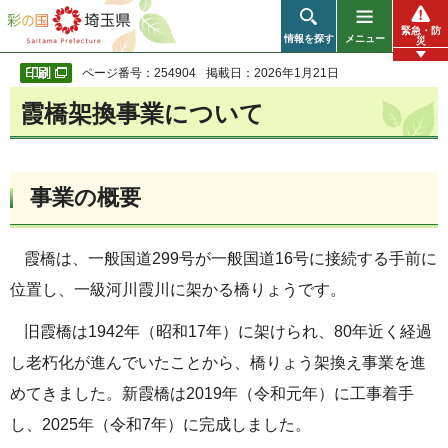
彩の国 埼玉県
緊急・防
情報を探す
メニュー
災
ページ番号：254904
掲載日：2026年1月21日
霞橋架換事業について
事業の概要
霞橋は、一般国道299号が一般国道16号に接続する手前に
位置し、一級河川霞川に架かる橋りょうです。
旧霞橋は1942年（昭和17年）に架けられ、80年近く経過
し老朽化が進んでいたことから、橋りょう架換え事業を進
めてきました。新霞橋は2019年（令和元年）に工事着手
し、2025年（令和7年）に完成しました。