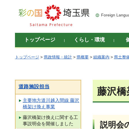
彩の国 埼玉県
Foreign Langu
トップページ
くらし・環境
トップページ
>
県政情報・統計
>
県概要
>
組織案内
>
県土整
道路施設担当
藤沢橋
主要地方道川越入間線 藤沢
橋架け換え事業
藤沢橋架け換えに関する工
説明会
事説明会を開催しました