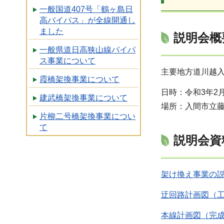
一般国道407号「鶴ヶ島日
高バイパス」が全線開通し
ました
説明会概
一般県道日高狭山線バイパ
ス事業について
主要地方道川越
霞橋架換事業について
日時：令和3年2月
建武橋架換事業について
場所：入間市立
片柳二号橋架換事業につい
て
説明会資
架け換え事業の説明
迂回路計画図（工
本線計画図（完成