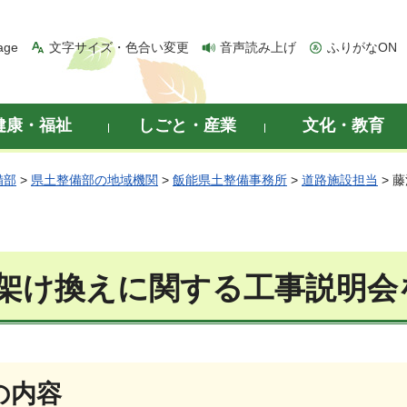
age
文字サイズ・色合い変更
音声読み上げ
ふりがなON
健康・福祉
しごと・産業
文化・教育
備部
>
県土整備部の地域機関
>
飯能県土整備事務所
>
道路施設担当
> 
架け換えに関する工事説明会
の内容