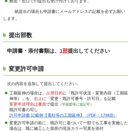
郵送・窓口での提出も受け付けております。
紙提出の場合も申請書にメールアドレスの記載を必ずお願い
します。
提出部数
申請書・添付書類は、
1部
提出してください
変更許可申請
次の内容を追加して提出してください。
工期延伸の場合は、
占用目的
に「既許可状況・変更内容（工期延
伸等）」を、
右上
に「変更・既許可番号・許可日」を記載
変更申請理由は書面
で提出
（平面図等に追記可）
既許可書の写し
許可申請書 記載例【電柱等の工期延伸】（PDF：178KB）
変更許可申請の前に、既許可に基づいて一部でも工事を実施した
場合は、既に施工した箇所の現況カラー写真を添付