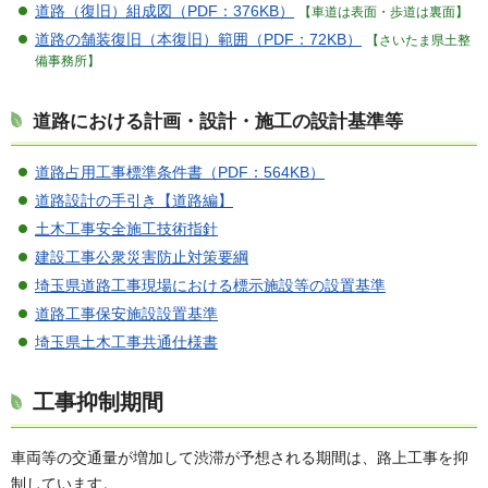
道路（復旧）組成図（PDF：376KB）
【車道は表面・歩道は裏面】
道路の舗装復旧（本復旧）範囲（PDF：72KB）
【さいたま県土整
備事務所】
道路における計画・設計・施工の設計基準等
道路占用工事標準条件書（PDF：564KB）
道路設計の手引き【道路編】
土木工事安全施工技術指針
建設工事公衆災害防止対策要綱
埼玉県道路工事現場における標示施設等の設置基準
道路工事保安施設設置基準
埼玉県土木工事共通仕様書
工事抑制期間
車両等の交通量が増加して渋滞が予想される期間は、路上工事を抑
制しています。