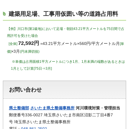
建築用足場、工事用仮囲い等の道路占用料
【例】川口市(第1級地)において足場・朝顔43.21平方メートルを75日間で占
用許可を受けた場合
72,592円
=43.21平方メートル×560円/平方メートル月
[全体]
[単
×3月
価]
(円未満切捨)
※単価は占用面積1平方メートルにつき1月、1月未満の端数があるときは
1月として計算[75日⇒3月
]
お問い合わせ
県土整備部
さいたま県土整備事務所
河川環境対策・管理担当
郵便番号336-0027 埼玉県さいたま市南区沼影二丁目4番7
号 埼玉県さいたま県土整備事務所
電話：
048-861-2502