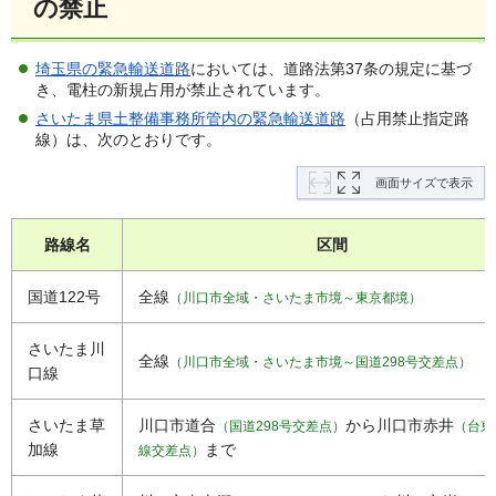
の禁止
埼玉県の緊急輸送道路
においては、道路法第37条の規定に基づ
き、電柱の新規占用が禁止されています。
さいたま県土整備事務所管内の緊急輸送道路
（占用禁止指定路
線）は、次のとおりです。
画面サイズで表示
路線名
区間
国道122号
全線
（川口市全域・さいたま市境～東京都境）
さいたま川
全線
（川口市全域・さいたま市境～国道298号交差点）
口線
さいたま草
川口市道合
から川口市赤井
（国道298号交差点）
（台東
加線
まで
線交差点）