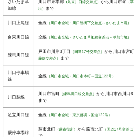
さいたま草
川口市東本郷
から川口市峯
（足立川口線交差点）
（草
加線
まで
境）
川口上尾線
全線
（川口市全域・川口陸橋下交差点～さいたま市境）
台東川口線
全線
（川口市全域・さいたま草加線交差点～草加市境）
戸田市川岸3丁目
から川口市宮町
（国道17号交差点）
練馬川口線
まで
蕨線交差点）
川口停車場
全線
（川口市全域・川口市本町～国道122号）
線
川口市宮町
から川口市西川口6
（練馬川口線交差点）
川口蕨線
まで
足立川口線
全線
（川口市全域・東京都境～国道122号）
蕨市北町
から蕨市北町
（蕨市役所）
（国道17号交差点
蕨停車場線
で