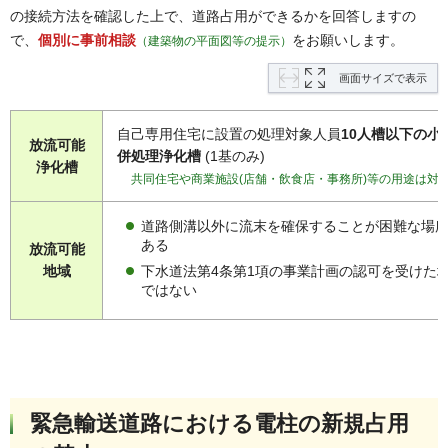
の接続方法を確認した上で、道路占用ができるかを回答しますの
で、
個別に事前相談
をお願いします。
（建築物の平面図等の提示）
画面サイズで表示
自己専用住宅に設置の処理対象人員
10人槽以下の小
放流可能
併処理浄化槽
(1基のみ)
浄化槽
共同住宅や商業施設(店舗・飲食店・事務所)等の用途は対
道路側溝以外に流末を確保することが困難な場
ある
放流可能
下水道法第4条第1項の事業計画の認可を受けた
地域
ではない
緊急輸送道路における電柱の新規占用