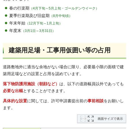
春の行楽期
（4月下旬～5月上旬・ゴールデンウイーク）
夏季行楽期及び旧盆期
（8月中旬頃）
年末年始
（12月下旬～1月上旬）
年度末
（3月1日～3月31日）
建築用足場・工事用仮囲い等の占用
道路敷地外に適当な余地がない場合に限り、必要最小限の面積で建
築用足場などの設置と占用を認めています。
落下物防護用施設（朝顔など）
は、以下の道路幅員以外であっても
必要な出幅
とすることができます。
具体的な設置
に関しては、許可申請書提出前の
事前相談
をお願いし
ます。
画面サイズで表示