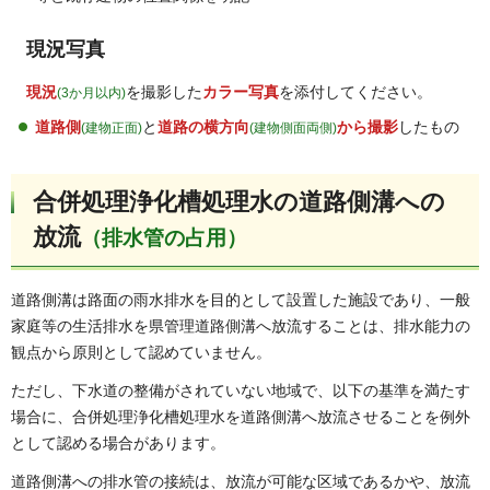
現況写真
現況
を撮影した
カラー写真
を添付してください。
(3か月以内)
道路側
と
道路の横方向
から撮影
したもの
(建物正面)
(建物側面両側)
合併処理浄化槽処理水の道路側溝への
放流
（排水管の占用）
道路側溝は路面の雨水排水を目的として設置した施設であり、一般
家庭等の生活排水を県管理道路側溝へ放流することは、排水能力の
観点から原則として認めていません。
ただし、下水道の整備がされていない地域で、以下の基準を満たす
場合に、合併処理浄化槽処理水を道路側溝へ放流させることを例外
として認める場合があります。
道路側溝への排水管の接続は、放流が可能な区域であるかや、放流