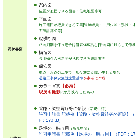
案内図
位置が把握できる図書・住宅地図等可
平面図
施工範囲が把握できる図書[道路幅員・占用位置・形状・寸
面積計算式等]
縦横断図
路面掘削を伴う場合は舗装構成含む[平面図に対応して作成]
添付書類
構造図
占用物件の構造等が把握できる設計書等
保安図
車道・歩道の工事で一般交通に支障が生じる場合
道路工事保安施設設置基準
を参考に作成
カラー写真
【必須】
現況を撮影
[3か月以内]
したもの
管路・架空電線等の新設
（新規申請）
許可申請書 記載例【管路・架空電線等の新設】（P
F：173KB）
足場の一時占用
（新規申請）
許可申請書 記載例【足場の一時占用】（PDF：171