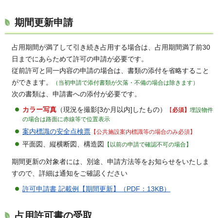
期間更新申請
占用期間が満了して引き続き占用する場合は、占用期間満了前30
日までにあらためて許可の申請が必要です。
従前許可と同一内容の申請の場合は、書類の添付を省略すること
ができます。
（当初申請で添付書類が欠落・不備の場合は除きます）
次の書類は、申請書への添付が必要です。
カラー写真
（現況を撮影[3か月以内]したもの）
【
必須】
埋設物件
の場合は路面に赤線等で位置表示
案内標識の安全点検票
【公共施設案内標識等の場合のみ必須】
平面図、縦横断図、構造図
【以前の申請で確認不可の場合】
期間更新の対象者には、別途、申請方法等をお知らせをいたしま
すので、詳細は通知をご確認ください
許可申請書 記載例【期間更新】（PDF：13KB）
占用許可書の受取