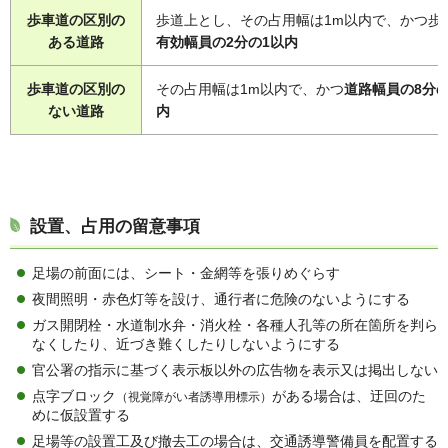
歩車道の区別の
歩道上とし、その占用幅は1m以内で、かつ歩
ある道路
有効幅員の2分の1以内
歩車道の区別の
その占用幅は1m以内で、かつ
道路幅員の8分の
ない道路
内
設置、占用の留意事項
足場の前面には、シート・金網等を張りめぐらす
夜間照明・赤色灯等を設け、通行者に危険のないようにする
ガス開閉栓・水道制水弁・消火栓・各種人孔等の所在箇所を判ら
なくしたり、近づき難くしたりしないようにする
官公署の指示に基づく表示板以外の広告物を表示又は掲出しない
点字ブロック
がある場合は、迂回のた
（視覚障がい者誘導用標示）
めに仮設置する
足場等の設置工及び撤去工の場合は、交通誘導警備員を配置する