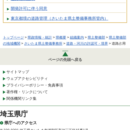
開発許可に伴う同意
東京都境の道路管理（さいたま県土整備事務所管内）
トップページ
>
県政情報・統計
>
県概要
>
組織案内
>
県土整備部
>
県土整備部
の地域機関
>
さいたま県土整備事務所
>
道路・河川の許認可・境界
> 道路占用
ページの先頭へ戻る
サイトマップ
ウェブアクセシビリティ
プライバシーポリシー・免責事項
著作権・リンクについて
関係機関リンク集
埼玉県庁
県庁へのアクセス