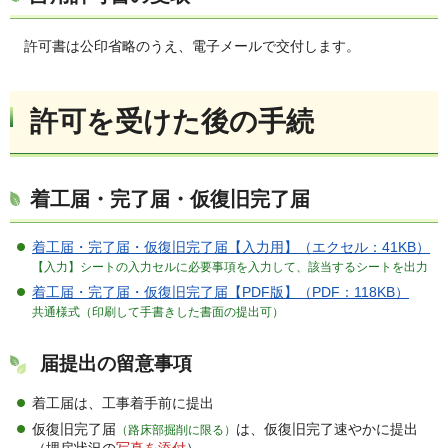
許可書は公印省略のうえ、電子メールで交付します。
許可を受けた後の手続
着工届・完了届・仮復旧完了届
着工届・完了届・仮復旧完了届【入力用】（エクセル：41KB）
【入力】シートの入力セルに必要事項を入力して、該当するシートを出力
着工届・完了届・仮復旧完了届【PDF版】（PDF：118KB）
共通様式（印刷して手書きした書面の提出可）
届提出の留意事項
着工届は、工事着手前に提出
仮復旧完了届
は、仮復旧完了速やかに提出
（路床部掘削に限る）
（埋戻状況の
写真を添付
）