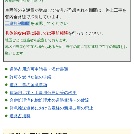
占用許可申請が可能です
車両等の交通量が増加して渋滞が予想される期間は、路上工事を
管内全路線で抑制しています。
工事抑制期間
を確認してください
具体的な内容に関しては事前相談
を行ってください。
地区ごとに担当者を設定しております。
地区担当者が不在の場合もあるため、来庁の前に電話連絡で在庁の確認をお
願いします
道路占用許可申請書・添付書類
許可を受けた後の手続
道路工事の留意事項
建築用足場・工事用仮囲い等の占用
合併処理浄化槽処理水の道路側溝への放流
緊急輸送道路における電柱の新規占用の禁止
道路占用料