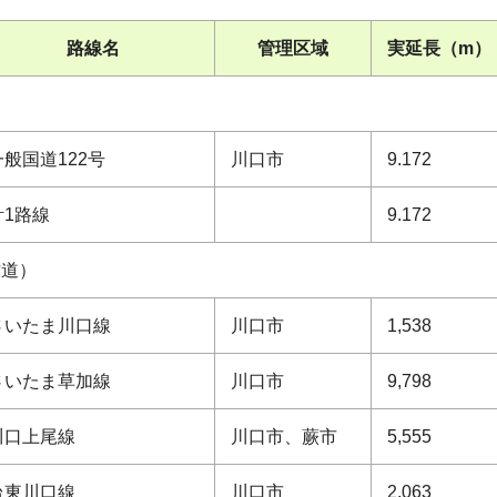
路線名
管理区域
実延長（m）
一般国道122号
川口市
9.172
計1路線
9.172
方道）
さいたま川口線
川口市
1,538
さいたま草加線
川口市
9,798
川口上尾線
川口市、蕨市
5,555
台東川口線
川口市
2,063