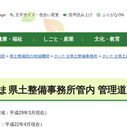
age
文字サイズ・色合い変更
音声読み上げ
ふりがなON
健康・福祉
しごと・産業
文化・教育
備部
>
県土整備部の地域機関
>
さいたま県土整備事務所
>
さいたま県土
ま県土整備事務所管内 管理
域：平成29年3月現在）
：平成22年4月現在）