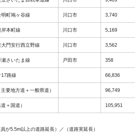
金明町鳩ヶ谷線
川口市
3,740
根岸本町線
川口市
5,169
東大門安行西立野線
川口市
3,562
早瀬さいたま線
戸田市
358
計17路線
66,836
（主要地方道＋一般県道）
96,749
県道＋国道）
105,951
員が5.5m以上の道路延長）／（道路実延長）