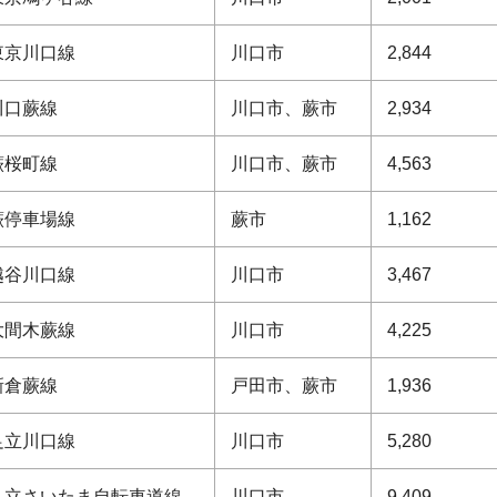
東京川口線
川口市
2,844
川口蕨線
川口市、蕨市
2,934
蕨桜町線
川口市、蕨市
4,563
蕨停車場線
蕨市
1,162
越谷川口線
川口市
3,467
大間木蕨線
川口市
4,225
新倉蕨線
戸田市、蕨市
1,936
足立川口線
川口市
5,280
足立さいたま自転車道線
川口市
9,409