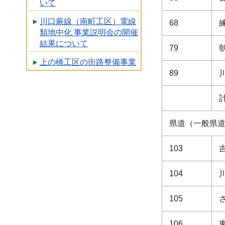
いて
川口蕨線（南町工区）電線
68
類地中化 事業説明会の開催
結果について
79
上の橋工区の街路整備事業
89
県道（一般県
103
104
105
106