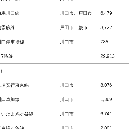
練馬川口線
川口市、戸田市
6,479
朝霞蕨線
戸田市、蕨市
3,722
川口停車場線
川口市
785
計7路線
29,913
道）
吉場安行東京線
川口市
8,076
川口草加線
川口市
1,369
さいたま鳩ヶ谷線
川口市
6,741
東京鳩ヶ谷線
川口市
2,001