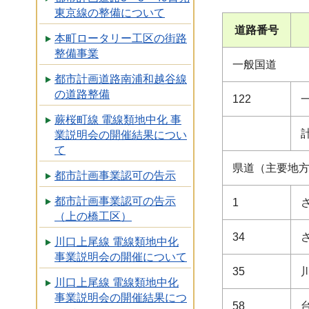
東京線の整備について
道路番号
本町ロータリー工区の街路
整備事業
一般国道
都市計画道路南浦和越谷線
の道路整備
122
蕨桜町線 電線類地中化 事
業説明会の開催結果につい
て
県道（主要地
都市計画事業認可の告示
都市計画事業認可の告示
1
（上の橋工区）
34
川口上尾線 電線類地中化
事業説明会の開催について
35
川口上尾線 電線類地中化
事業説明会の開催結果につ
58