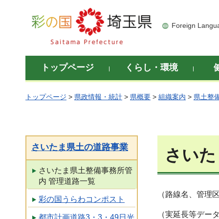
彩の国 埼玉県
Foreign Langu
トップページ
くらし・環境
トップページ
>
県政情報・統計
>
県概要
>
組織案内
>
県土整
さいたま県土の道路事業
さいた
さいたま県土整備事務所管
内 管理道路一覧
（路線名、管理区
彩の国うらわコンポスト
（実延長等データ
都市計画道路3・3・49日光