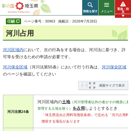
彩の国 埼玉県
緊急・防
情報を探す
メニュー
災
ページ番号：30963
掲載日：2026年7月28日
河川占用
河川区域内
において、次の行為をする場合は、河川法に基づき、許
可等を受けるための申請が必要です。
河川保全区域
（河川法第55条）において行う行為は、
河川保全区域
のページを確認してください
画面サイズで表示
河川区域内の
土地
（河川管理者以外の者がその権原に基
を占用
しようとするとき
管理する土地を除く）
河川法第24条
「埼玉県流水占用料等徴収条例」で定める「河川占用料
徴収する場合があります