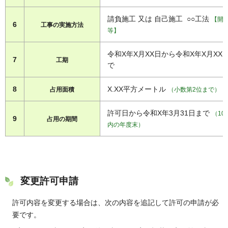
請負施工 又は 自己施工 ○○工法
【開
6
工事の実施方法
等】
令和X年X月XX日から令和X年X月XX
7
工期
で
8
X.XX平方メートル
占用面積
（小数第2位まで）
許可日から令和X年3月31日まで
（10
9
占用の期間
内の年度末）
変更許可申請
許可内容を変更する場合は、次の内容を追記して許可の申請が必
要です。