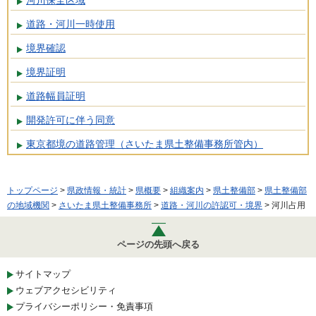
道路・河川一時使用
境界確認
境界証明
道路幅員証明
開発許可に伴う同意
東京都境の道路管理（さいたま県土整備事務所管内）
トップページ
>
県政情報・統計
>
県概要
>
組織案内
>
県土整備部
>
県土整備部
の地域機関
>
さいたま県土整備事務所
>
道路・河川の許認可・境界
> 河川占用
ページの先頭へ戻る
サイトマップ
ウェブアクセシビリティ
プライバシーポリシー・免責事項