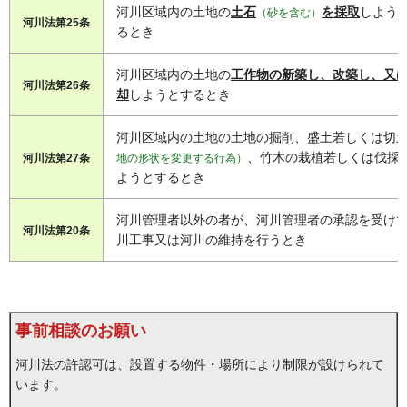
河川区域内の土地の
土石
を採取
しよう
（砂を含む）
河川法第25条
るとき
河川区域内の土地の
工作物の新築し、改築し、又
河川法第26条
却
しようとするとき
河川区域内の土地の土地の掘削、盛土若しくは切
、竹木の栽植若しくは伐採
河川法第27条
地の形状を変更する行為）
ようとするとき
河川管理者以外の者が、河川管理者の承認を受け
河川法第20条
川工事又は河川の維持を行うとき
事前相談のお願い
河川法の許認可は、設置する物件・場所により制限が設けられて
います。