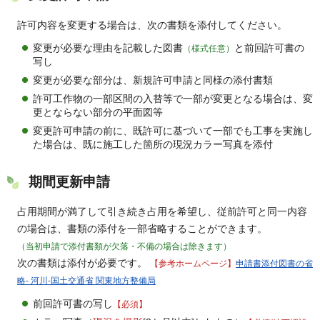
許可内容を変更する場合は、次の書類を添付してください。
変更が必要な理由を記載した図書
と前回許可書の
（様式任意）
写し
変更が必要な部分は、新規許可申請と同様の添付書類
許可工作物の一部区間の入替等で一部が変更となる場合は、変
更とならない部分の平面図等
変更許可申請の前に、既許可に基づいて一部でも工事を実施し
た場合は、既に施工した箇所の現況カラー写真を添付
期間更新申請
占用期間が満了して引き続き占用を希望し、従前許可と同一内容
の場合は、書類の添付を一部省略することができます。
（当初申請で添付書類が欠落・不備の場合は除きます）
次の書類は添付が必要です。
【参考ホームページ】
申請書添付図書の省
略- 河川-国土交通省 関東地方整備局
前回許可書の写し
【必須】