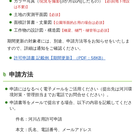
カラー写真（
現況を撮影
[3か月以内]したもの）
【必須(地下埋設
は不要)】
土地の実測平面図
【必須】
面積計算書・丈量図
【公園等面的占用の場合は必須】
工作物の設計図・構造図
【橋梁、樋門・樋管等は必須】
期間更新の対象者には、別途、申請方法等をお知らせをいたしま
すので、詳細は通知をご確認ください。
許可申請書 記載例【期間更新】（PDF：58KB）
申請方法
申請にはなるべく電子メールをご活用ください（提出先は河川環
境対策・管理担当までお電話でお問合せください）。
申請書等をメールで提出する場合、以下の内容を記載してくださ
い。
件名：河川占用許可申請
本文：氏名、電話番号、メールアドレス