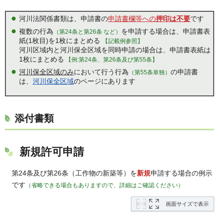
河川法関係書類は、申請書の
申請書欄等への
押印は不要
です
複数の行為
を申請する場合は、申請書表
（第24条と第26条 など）
紙(1枚目)を1枚にまとめる
【記載例参照】
河川区域内と河川保全区域を同時申請の場合は、申請書表紙は
1枚にまとめる
【例:第24条、第26条及び第55条】
河川保全区域のみ
において行う行為
の申請書
（第55条単独）
は、
河川保全区域
のページにあります
添付書類
新規許可申請
第24条及び第26条（工作物の新築等）を
新規
申請する場合の例示
です
（省略できる場合もありますので、詳細はご確認ください）
画面サイズで表示