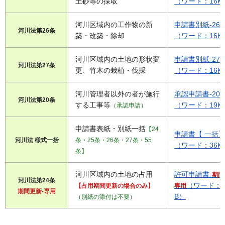
土砂等の採取
（ワード：16K
河川区域内の工作物の新
申請書別紙-26
河川法第26条
築・改築・除却
（ワード：16K
河川区域内の土地の形状変
申請書別紙-27
河川法第27条
更、竹木の栽植・伐採
（ワード：16K
河川管理者以外の者が施行
承認申請書-20
河川法第20条
する工事等
（ワード：19K
（承認申請）
申請書表紙・別紙一括
【24
申請書【 一括
河川法 様式一括
条・25条・26条・27条・55
（ワード：36K
条】
河川区域内の土地の占用
許可申請書-
期間
河川法第24条
（ワード：3
【占用期間更新の場合のみ】
専用
期間更新-専用
B）
（別紙の添付は不要）