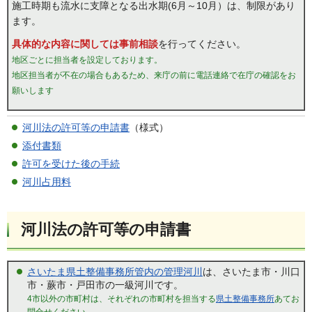
施工時期も流水に支障となる出水期(6月～10月）は、制限があり
ます。
具体的な内容に関しては事前相談
を行ってください。
地区ごとに担当者を設定しております。
地区担当者が不在の場合もあるため、来庁の前に電話連絡で在庁の確認をお
願いします
河川法の許可等の申請書
（様式）
添付書類
許可を受けた後の手続
河川占用料
河川法の許可等の申請書
さいたま県土整備事務所管内の管理河川
は、さいたま市・川口
市・蕨市・戸田市の一級河川です。
4市以外の市町村は、それぞれの市町村を担当する
県土整備事務所
あてお