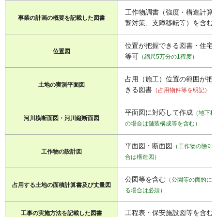
工作物調書（強度・構造計算
事業の計画の概要を記載した図書
響対策、支障移転等）を含む
位置が把握できる図書・住宅
位置図
等可
（縮尺5万分の1程度）
占用（施工）位置の範囲が把
土地の実測平面図
きる図書
（占用物件等を明記）
平面図に対応して作成
（地下構
河川横断面図・河川縦断面図
の場合は舗装構成等を含む）
平面図・断面図
（工作物の除却
工作物の設計図
合は構造図）
公図等を含む
（公園等の面的に
占用する土地の面積計算書及び丈量図
る場合は必須）
工程表・保安施設図等を含む
工事の実施方法を記載した図書