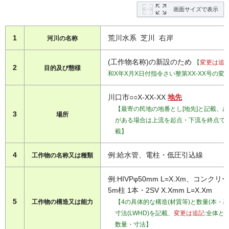
画面サイズで表示
1
荒川水系 芝川 右岸
河川の名称
(工作物名称)の新設のため
【
変更は追
2
目的及び態様
和X年X月X日付指令さい整第XX-XX号の変
川口市○○X-XX-XX
地先
【最寄の民地の地番とし[地先]と記載、
3
場所
がある場合は上流を起点・下流を終点で
載】
4
例:給水管、電柱・低圧引込線
工作物の名称又は種類
例:HIVPφ50mm L=X.Xm、コンクリ
5m柱 1本・2SV X.Xmm L=X.Xm
5
工作物の構造又は能力
【4の具体的な構造(材質等)と数量(本・基
寸法(LWHD)を記載、
変更は追記
:全体と
数量・寸法】