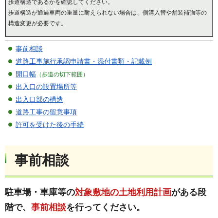
歩道構造であるかを確認してください。
歩道構造が通過車両の重量に耐えられない場合は、側溝入替や舗装補強等の
構造変更が必要です。
事前相談
道路工事施行承認申請書・添付書類・記載例
開口幅
（歩道の切下範囲）
出入口の設置場所等
出入口部の構造
道路工事の留意事項
許可を受けた後の手続
事前相談
駐車場・車庫等の
対象敷地の土地利用計画
がある段
階で、
事前相談
を行ってください。