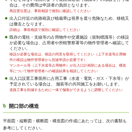
合は、その費用は申請者の負担となります。
再設置位置は、事前相談で個別に確認してください
出入口付近の街路樹及び植栽帯は視界を遮り危険なため、移植又
は撤去となります。
詳細は、事前相談で個別に確認してください
既存の電柱・支線等の占用物件や交通施設（規制標識等）の移設
が必要な場合は、占用者や所轄警察署等の物件管理者へ確認して
ください。
移設が必要な場合は、移設の同意を取得してください（上下水道等占用物
件の移設は物件管理者から別途申請が必要です）
マンホール等（上下水道等占用物件）が出入口計画部にある場合は、構造
等について物件管理者への確認結果を相談してください
出入口設置工事箇所に占用工事（水道・電気・ガス・下水等）が
予定されている場合は、 舗装等の共同施工をお願いします。
道路工事を削減するために一体で舗装ができるように調整してください
開口部の構造
平面図・縦断図・横断図・構造図の作成にあたっては、次の書類も
参考にしてください。