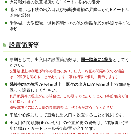
火災報知器の設置場所から1メートル以内の部分
地下道、地下鉄の出入口及び横断歩道橋の昇降口から5メートル
以内の部分
街路樹、大型標識、道路照明灯その他の道路施設の移設が生ずる
場所
設置箇所等
原則として、出入口の設置箇所数は、
同一路線に1箇所
としてく
ださい。
交通処理上や利用形態等の理由があり、出入口相互の間隔を保てる場合
は、2箇所を認めることがあります（事前相談で個別に提示します）
隣接敷地の境界から4m以上
、
既存の出入口から8m以上
の間隔を
保って設置してください。
利用形態等の理由がある場合は、この限りではありません（事前相談で個
別に提示します）
隣接敷地との出入口部の位置調整は、申請者が対応してください
車道中心線に対して直角に出入口を設置することが原則です。
出入口の閉鎖(廃止)や出入口の位置変更の場合は、閉鎖(廃止)箇
所に縁石・ガードレール等の設置が必要です。