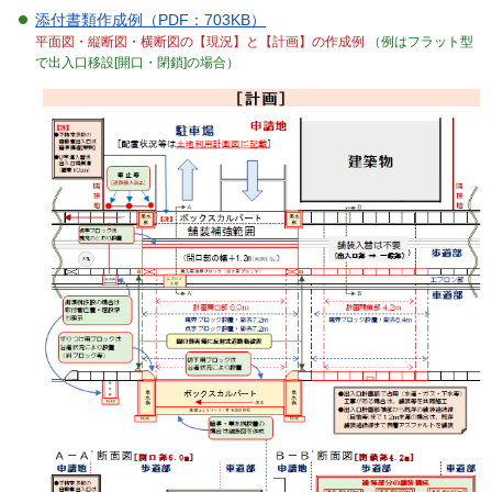
添付書類作成例（PDF：703KB）
平面図・縦断図・横断図の【現況】と【計画】の作成例
（例はフラット型
で出入口移設[開口・閉鎖]の場合）