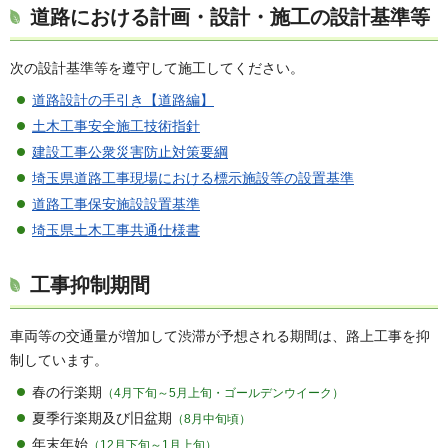
道路における計画・設計・施工の設計基準等
次の設計基準等を遵守して施工してください。
道路設計の手引き【道路編】
土木工事安全施工技術指針
建設工事公衆災害防止対策要綱
埼玉県道路工事現場における標示施設等の設置基準
道路工事保安施設設置基準
埼玉県土木工事共通仕様書
工事抑制期間
車両等の交通量が増加して渋滞が予想される期間は、路上工事を抑
制しています。
春の行楽期
（4月下旬～5月上旬・ゴールデンウイーク）
夏季行楽期及び旧盆期
（8月中旬頃）
年末年始
（12月下旬～1月上旬）