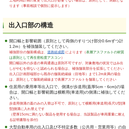
土地利用計画の変更で出入口が必要でない場合は、原則として、閉鎖とな
ります（事前相談で個別に提示します）
出入口部の構造
開口幅と影響範囲（原則として両側のすりつけ部分0.6mずつ計
1.2m）を補強舗装してください。
補強部分の舗装構成は、
道路組成図
によります
（
表層アスファルトの材質
は原則として再生密粒度アスコン
）
開口幅以外の歩道の車両通過は原則不可ですが、
対象敷地の状況ではみ出
、
しがやむを得ないと認められる場合は
補強舗装部分を拡張してください
出入口計画部端部から既存の舗装絶縁線（目地等）まで1.2m未満の場合
は、原則として舗装絶縁線まで表層アスファルトを舗装してください
住居用の乗用車等出入口で、側溝が歩道用(蓋厚5cm・6cm)の場
合は、開口幅と影響範囲は横断用(車道用)の側溝に補強してくだ
さい。
歩道用側溝の蓋のみの入替は不可で、原則として横断用(車道用)長尺U型[薄
型]側溝に入れ替えです
（壁厚15cmに満たない製品を使用する場合は、当該製品が車両重量に耐え
る証明書類を添付)
大型自動車用の出入口及び不特定多数（公共用・営業用等）の自