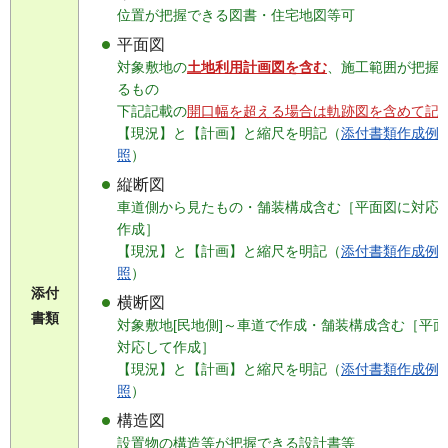
位置が把握できる図書・住宅地図等可
平面図
対象敷地の
土地利用計画図を含む
、施工範囲が把握
るもの
下記記載の
開口幅を超える場合は軌跡図を含めて記
【現況】と【計画】と縮尺を明記（
添付書類作成例
照
）
縦断図
車道側から見たもの・舗装構成含む［平面図に対応
作成］
【現況】と【計画】と縮尺を明記（
添付書類作成例
照
）
添付
横断図
書類
対象敷地[民地側]～車道で作成・舗装構成含む［平
対応して作成］
【現況】と【計画】と縮尺を明記（
添付書類作成例
照
）
構造図
設置物の構造等が把握できる設計書等