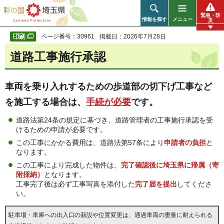
彩の国 埼玉県
緊急・防
情報を探す
メニュー
災
ページ番号：30961
掲載日：2026年7月28日
道路工事施行承認
車両を乗り入れするための歩道部の切下げ工事など
を施工する場合は、
手続が必要
です。
道路法第24条の規定に基づき、道路管理者の工事施行承認を受
けるための申請が必要です。
この工事にかかる費用は、道路法第57条により
申請者の負担
と
なります。
この工事により完成した物件は、
完了確認後に埼玉県に帰属（寄
附採納）
となります。
工事完了後は必ず工事写真を添付した
完了届を提出
してくださ
い。
駐車場・車庫への出入口の新設や位置変更は、通過車両の重量に耐えられる