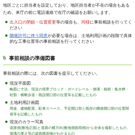
地区ごとに担当者を設定しており、地区担当者が不在の場合もある
ため、来庁の前に電話連絡で在庁の確認をお願いします。
出入口の閉鎖
・
位置変更
等の場合も、
同様
に事前相談を行ってく
ださい
開発許可に伴う同意
が必要な場合は、土地利用計画の段階で具体
的な工事位置等の事前相談を行ってください
事前相談の準備図書
事前相談の際には、次の図書を提示してください。
現況平面図
略図に寸法、現況の境界ブロック・ガードレール・側溝・植樹・集水桝・
柱類・横断歩道・既設開口部の位置等を記載したもの
土地利用計画図
用途、建物配置、駐車スペース、予定開口部と既存の隣接開口部の位置関
係等を記載したもの
現況のカラー写真
道路側(敷地正面)と道路の横方向(敷地側面両側)
から
全体を撮影したもの、
側溝の厚さ等の道路構造物がわかるもの