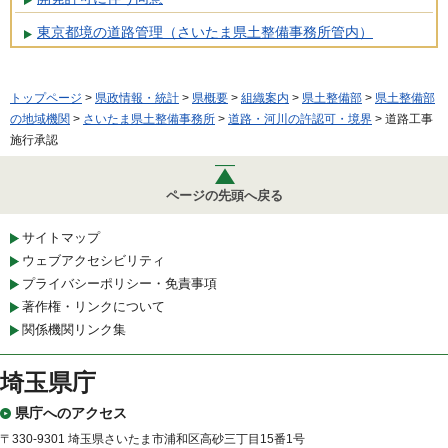
東京都境の道路管理（さいたま県土整備事務所管内）
トップページ
>
県政情報・統計
>
県概要
>
組織案内
>
県土整備部
>
県土整備部
の地域機関
>
さいたま県土整備事務所
>
道路・河川の許認可・境界
> 道路工事
施行承認
ページの先頭へ戻る
サイトマップ
ウェブアクセシビリティ
プライバシーポリシー・免責事項
著作権・リンクについて
関係機関リンク集
埼玉県庁
県庁へのアクセス
〒330-9301 埼玉県さいたま市浦和区高砂三丁目15番1号