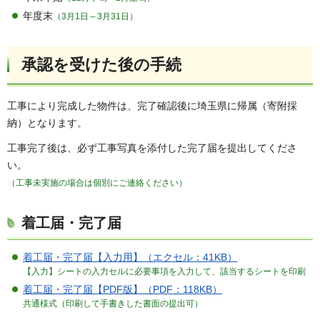
年度末
（3月1日～3月31日）
承認を受けた後の手続
工事により完成した物件は、完了確認後に埼玉県に帰属（寄附採
納）となります。
工事完了後は、必ず工事写真を添付した完了届を提出してくださ
い。
（工事未実施の場合は個別にご連絡ください）
着工届・完了届
着工届・完了届【入力用】（エクセル：41KB）
【入力】シートの入力セルに必要事項を入力して、該当するシートを印刷
着工届・完了届【PDF版】（PDF：118KB）
共通様式（印刷して手書きした書面の提出可）