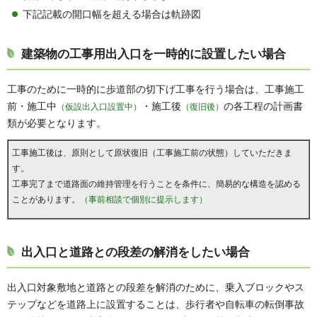
下記記載の開口幅を超える場合は軌跡図
建築物の工事用出入口を一時的に設置したい場合
工事のために一時的に歩道部の切下げ工事を行う場合は、工事施工
前・施工中
・施工後
の各工程の計画書
（仮設出入口設置中）
（復旧後）
類が必要となります。
工事施工後は、原則として原状復旧（工事施工前の状態）していただきま
す。
工事完了まで道路面の維持管理を行うことを条件に、簡易的な構造を認める
ことがあります。
（事前相談で個別に提示します）
出入口と道路との段差の解消をしたい場合
出入口対象敷地と道路との段差を解消のために、乗入ブロックやス
テップなどを道路上に設置することは、歩行者や自転車の転倒事故