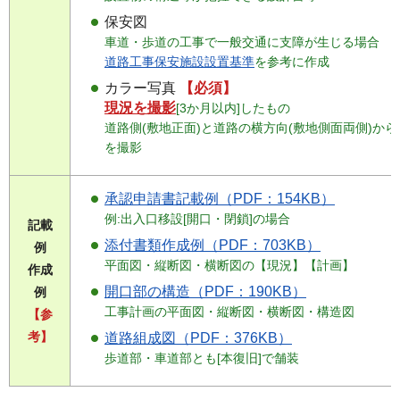
保安図
車道・歩道の工事で一般交通に支障が生じる場合
道路工事保安施設設置基準
を参考に作成
カラー写真
【必須】
現況を撮影
[3か月以内]したもの
道路側(敷地正面)と道路の横方向(敷地側面両側)から
を撮影
承認申請書記載例（PDF：154KB）
例:出入口移設[開口・閉鎖]の場合
記載
添付書類作成例（PDF：703KB）
例
平面図・縦断図・横断図の【現況】【計画】
作成
開口部の構造（PDF：190KB）
例
工事計画の平面図・縦断図・横断図・構造図
【参
考】
道路組成図（PDF：376KB）
歩道部・車道部とも[本復旧]で舗装