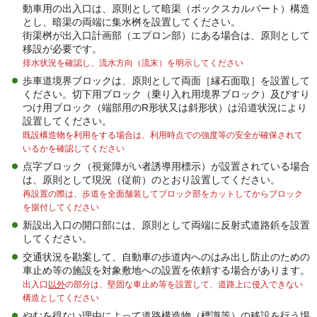
動車用の出入口は、原則として暗渠（ボックスカルバート）構造
とし、暗渠の両端に集水桝を設置してください。
街渠桝が出入口計画部（エプロン部）にある場合は、原則として
移設が必要です。
排水状況を確認し、流水方向（流末）を明示してください
歩車道境界ブロックは、原則として両面［縁石面取］を設置して
ください。切下用ブロック（乗り入れ用境界ブロック）及びすり
つけ用ブロック（端部用のR形状又は斜形状）は沿道状況により
設置してください。
既設構造物を利用をする場合は、利用時点での強度等の安全が確保されて
いるかを確認してください
点字ブロック（視覚障がい者誘導用標示）が設置されている場合
は、原則として現況（従前）のとおり設置してください。
再設置の際は、歩道を全面舗装してブロック部をカットしてからブロック
を据付してください
新設出入口の開口部には、原則として両端に反射式道路鋲を設置
してください。
交通状況を勘案して、自動車の歩道内へのはみ出し防止のための
車止め等の施設を対象敷地への設置を依頼する場合があります。
出入口
以外
の部分は、堅固な車止め等を設置して、道路上に侵入できない
構造としてください
やむを得ない理由によって道路構造物（標識等）の移設を行う場