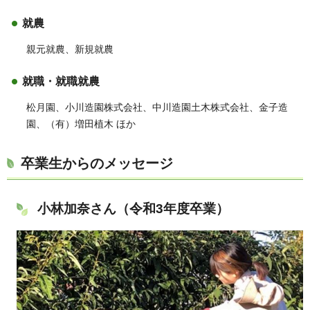
就農
親元就農、新規就農
就職・就職就農
松月園、小川造園株式会社、中川造園土木株式会社、金子造
園、（有）増田植木 ほか
卒業生からのメッセージ
小林加奈さん（令和3年度卒業）