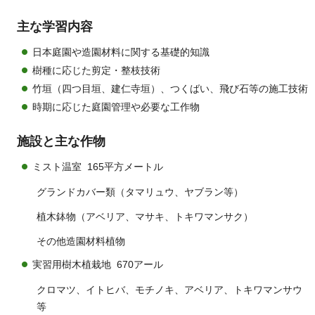
主な学習内容
日本庭園や造園材料に関する基礎的知識
樹種に応じた剪定・整枝技術
竹垣（四つ目垣、建仁寺垣）、つくばい、飛び石等の施工技術
時期に応じた庭園管理や必要な工作物
施設と主な作物
ミスト温室 165平方メートル
グランドカバー類（タマリュウ、ヤブラン等）
植木鉢物（アベリア、マサキ、トキワマンサク）
その他造園材料植物
実習用樹木植栽地 670アール
クロマツ、イトヒバ、モチノキ、アベリア、トキワマンサウ
等