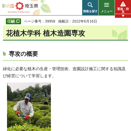
彩の国 埼玉県
緊急・防
情報を探す
メニュー
災
ページ番号：39958
掲載日：2022年6月16日
花植木学科 植木造園専攻
専攻の概要
緑化に必要な植木の生産・管理技術、造園設計施工に関する知識及
び経営について学習します。