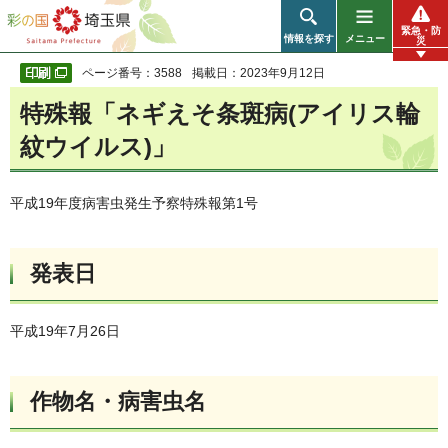
彩の国 埼玉県
緊急・防
情報を探す
メニュー
災
ページ番号：3588
掲載日：2023年9月12日
特殊報「ネギえそ条斑病(アイリス輪
紋ウイルス)」
平成19年度病害虫発生予察特殊報第1号
発表日
平成19年7月26日
作物名・病害虫名