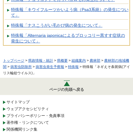
特殊報「キウイフルーツかいよう病（Psa3系統）の発生につい
て」
特殊報「ナスこうがい毛かび病の発生について」
特殊報「Alternaria japonicaによるブロッコリー黒すす症状の
発生について」
トップページ
>
県政情報・統計
>
県概要
>
組織案内
>
農林部
>
農林部の地域機
関
>
病害虫防除所
>
病害虫発生予察報
>
特殊報
> 特殊報「ネギえそ条斑病(アイ
リス輪紋ウイルス)」
ページの先頭へ戻る
サイトマップ
ウェブアクセシビリティ
プライバシーポリシー・免責事項
著作権・リンクについて
関係機関リンク集