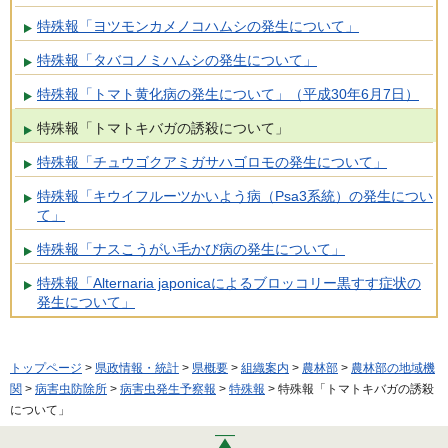
特殊報「ヨツモンカメノコハムシの発生について」
特殊報「タバコノミハムシの発生について」
特殊報「トマト黄化病の発生について」（平成30年6月7日）
特殊報「トマトキバガの誘殺について」
特殊報「チュウゴクアミガサハゴロモの発生について」
特殊報「キウイフルーツかいよう病（Psa3系統）の発生につい
て」
特殊報「ナスこうがい毛かび病の発生について」
特殊報「Alternaria japonicaによるブロッコリー黒すす症状の
発生について」
トップページ
>
県政情報・統計
>
県概要
>
組織案内
>
農林部
>
農林部の地域機
関
>
病害虫防除所
>
病害虫発生予察報
>
特殊報
> 特殊報「トマトキバガの誘殺
について」