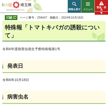
彩の国 埼玉県
緊急・防
情報を探す
メニュー
災
ページ番号：259447
掲載日：2024年10月18日
特殊報「トマトキバガの誘殺につい
て」
令和6年度病害虫発生予察特殊報第1号
発表日
令和6年10月18日
病害虫名