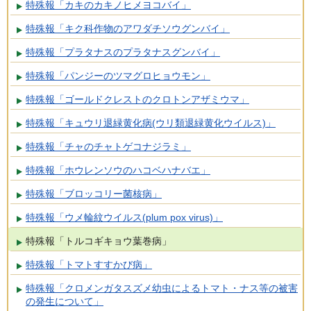
特殊報「カキのカキノヒメヨコバイ」
特殊報「キク科作物のアワダチソウグンバイ」
特殊報「プラタナスのプラタナスグンバイ」
特殊報「パンジーのツマグロヒョウモン」
特殊報「ゴールドクレストのクロトンアザミウマ」
特殊報「キュウリ退緑黄化病(ウリ類退緑黄化ウイルス)」
特殊報「チャのチャトゲコナジラミ」
特殊報「ホウレンソウのハコベハナバエ」
特殊報「ブロッコリー菌核病」
特殊報「ウメ輪紋ウイルス(plum pox virus)」
特殊報「トルコギキョウ葉巻病」
特殊報「トマトすすかび病」
特殊報「クロメンガタスズメ幼虫によるトマト・ナス等の被害
の発生について」