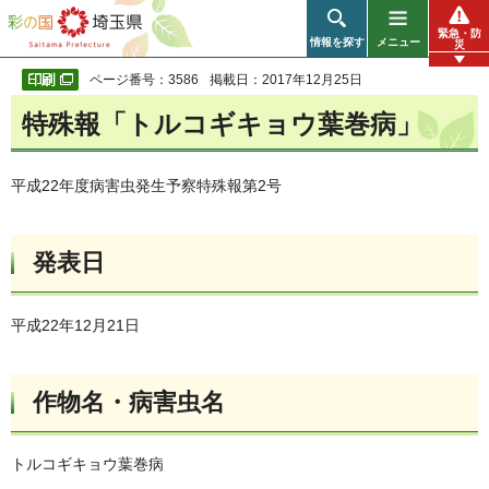
彩の国 埼玉県
緊急・防
情報を探す
メニュー
災
ページ番号：3586
掲載日：2017年12月25日
特殊報「トルコギキョウ葉巻病」
平成22年度病害虫発生予察特殊報第2号
発表日
平成22年12月21日
作物名・病害虫名
トルコギキョウ葉巻病