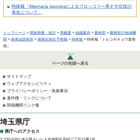
特殊報「Alternaria japonicaによるブロッコリー黒すす症状の
発生について」
トップページ
>
県政情報・統計
>
県概要
>
組織案内
>
農林部
>
農林部の地域機
関
>
病害虫防除所
>
病害虫発生予察報
>
特殊報
> 特殊報「トルコギキョウ葉巻
病」
ページの先頭へ戻る
サイトマップ
ウェブアクセシビリティ
プライバシーポリシー・免責事項
著作権・リンクについて
関係機関リンク集
埼玉県庁
県庁へのアクセス
〒330-9301 埼玉県さいたま市浦和区高砂三丁目15番1号