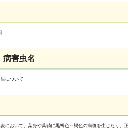
日
・病害虫名
発生について
小麦において、葉身や葉鞘に黒褐色～褐色の病斑を生じたり、