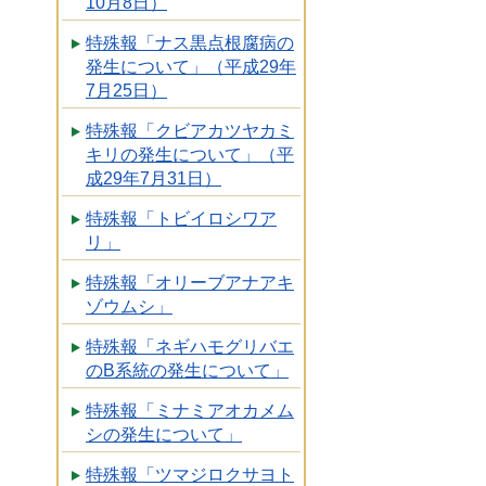
10月8日）
特殊報「ナス黒点根腐病の
発生について」（平成29年
7月25日）
特殊報「クビアカツヤカミ
キリの発生について」（平
成29年7月31日）
特殊報「トビイロシワア
リ」
特殊報「オリーブアナアキ
ゾウムシ」
特殊報「ネギハモグリバエ
のB系統の発生について」
特殊報「ミナミアオカメム
シの発生について」
特殊報「ツマジロクサヨト