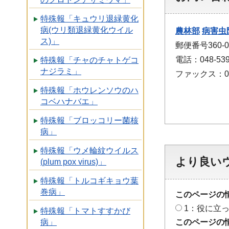
特殊報「キュウリ退緑黄化
病(ウリ類退緑黄化ウイル
農林部
病害虫
ス)」
郵便番号360
電話：048-53
特殊報「チャのチャトゲコ
ナジラミ」
ファックス：048
特殊報「ホウレンソウのハ
コベハナバエ」
特殊報「ブロッコリー菌核
病」
特殊報「ウメ輪紋ウイルス
より良い
(plum pox virus)」
特殊報「トルコギキョウ葉
巻病」
このページの
1：役に立
特殊報「トマトすすかび
このページの
病」