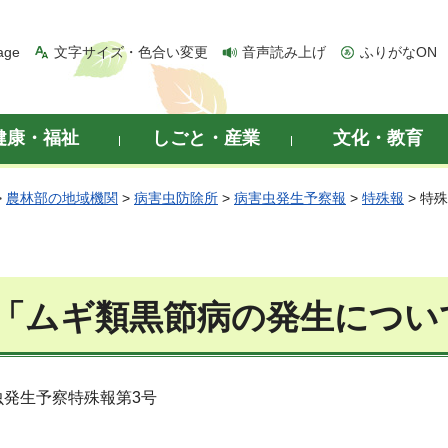
age
文字サイズ・色合い変更
音声読み上げ
ふりがなON
健康・福祉
しごと・産業
文化・教育
>
農林部の地域機関
>
病害虫防除所
>
病害虫発生予察報
>
特殊報
> 特
「ムギ類黒節病の発生につい
虫発生予察特殊報第3号