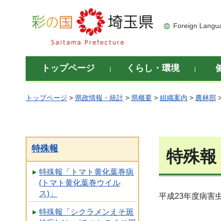
彩の国 埼玉県
Foreign Langu
トップページ
くらし・環境
トップページ
>
県政情報・統計
>
県概要
>
組織案内
>
農林部
特殊報
特殊報
特殊報「トマト黄化葉巻病
(トマト黄化葉巻ウイル
ス)」
平成23年度病害
特殊報「シクラメンえそ斑