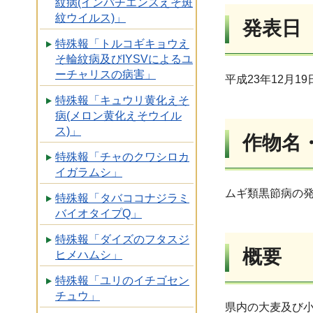
紋病(インパチエンスえそ斑
紋ウイルス)」
発表日
特殊報「トルコギキョウえ
そ輪紋病及びIYSVによるユ
ーチャリスの病害」
平成23年12月19
特殊報「キュウリ黄化えそ
病(メロン黄化えそウイル
ス)」
作物名
特殊報「チャのクワシロカ
イガラムシ」
ムギ類黒節病の
特殊報「タバココナジラミ
バイオタイプQ」
特殊報「ダイズのフタスジ
概要
ヒメハムシ」
特殊報「ユリのイチゴセン
チュウ」
県内の大麦及び