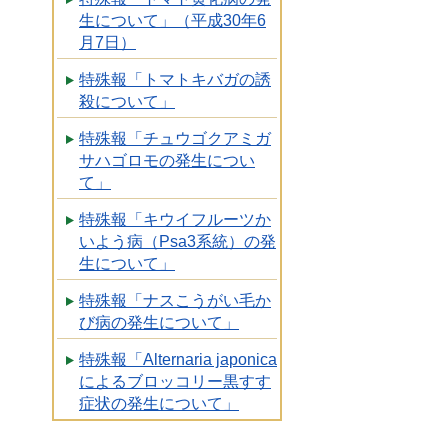
生について」（平成30年6
月7日）
特殊報「トマトキバガの誘
殺について」
特殊報「チュウゴクアミガ
サハゴロモの発生につい
て」
特殊報「キウイフルーツか
いよう病（Psa3系統）の発
生について」
特殊報「ナスこうがい毛か
び病の発生について」
特殊報「Alternaria japonica
によるブロッコリー黒すす
症状の発生について」