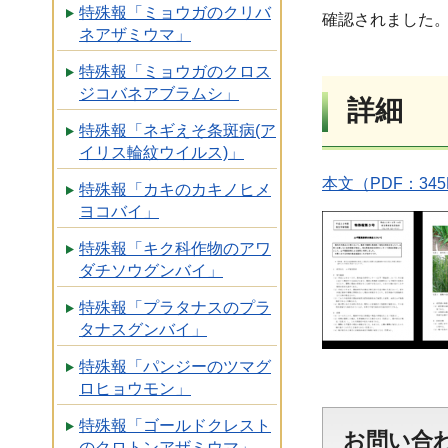
特殊報「ミョウガのクリバ
確認されました
ネアザミウマ」
特殊報「ミョウガのクロス
ジコバネアブラムシ」
詳細
特殊報「ネギえそ条斑病(ア
イリス輪紋ウイルス)」
本文（PDF：345
特殊報「カキのカキノヒメ
ヨコバイ」
特殊報「キク科作物のアワ
ダチソウグンバイ」
特殊報「プラタナスのプラ
タナスグンバイ」
特殊報「パンジーのツマグ
ロヒョウモン」
特殊報「ゴールドクレスト
お問い合
のクロトンアザミウマ」