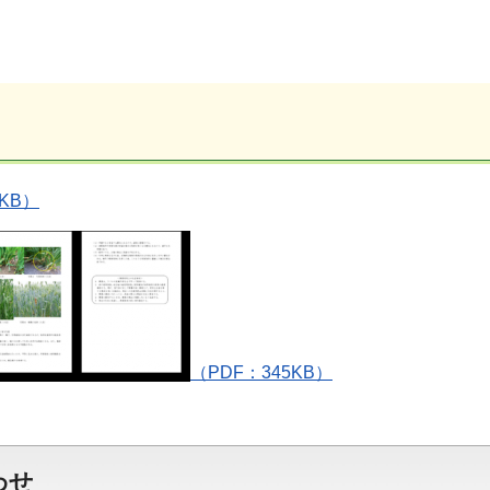
。
KB）
（PDF：345KB）
わせ