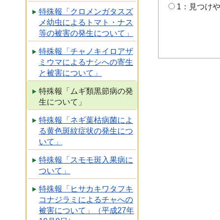
1：見つけ
特殊報「クロメンガタスズ
メ幼虫によるトマト・ナス
等の被害の発生について」
特殊報「チャノキイロアザ
ミウマによるナシへの寄生
と被害について」
特殊報「ムギ類黒節病の発
生について」
特殊報「ネギ葉枯病菌によ
る黄色斑紋症状の発生につ
いて」
特殊報「スモモ斑入果病に
ついて」
特殊報「ヒサカキワタフキ
コナジラミによるチャへの
被害について」（平成27年