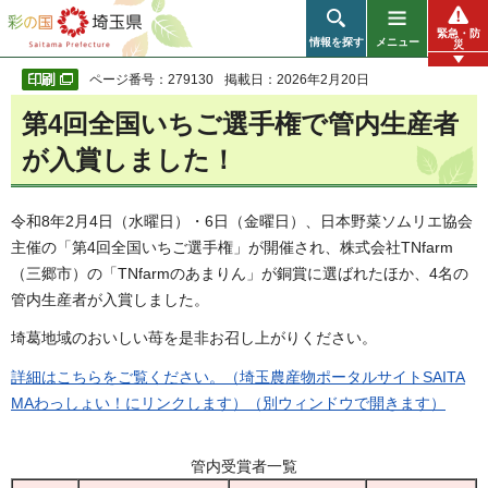
彩の国 埼玉県
緊急・防
情報を探す
メニュー
災
ページ番号：279130
掲載日：2026年2月20日
第4回全国いちご選手権で管内生産者
が入賞しました！
令和8年2月4日（水曜日）・6日（金曜日）、日本野菜ソムリエ協会
主催の「第4回全国いちご選手権」が開催され、株式会社TNfarm
（三郷市）の「TNfarmのあまりん」が銅賞に選ばれたほか、4名の
管内生産者が入賞しました。
埼葛地域のおいしい苺を是非お召し上がりください。
詳細はこちらをご覧ください。（埼玉農産物ポータルサイトSAITA
MAわっしょい！にリンクします）（別ウィンドウで開きます）
管内受賞者一覧