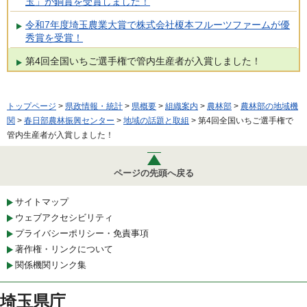
玉」が銅賞を受賞しました！
令和7年度埼玉農業大賞で株式会社榎本フルーツファームが優
秀賞を受賞！
第4回全国いちご選手権で管内生産者が入賞しました！
トップページ
>
県政情報・統計
>
県概要
>
組織案内
>
農林部
>
農林部の地域機
関
>
春日部農林振興センター
>
地域の話題と取組
> 第4回全国いちご選手権で
管内生産者が入賞しました！
ページの先頭へ戻る
サイトマップ
ウェブアクセシビリティ
プライバシーポリシー・免責事項
著作権・リンクについて
関係機関リンク集
埼玉県庁