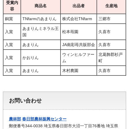
受賞内
商品名
出品者
生産地
容
銅賞
TNfarmのあまりん
株式会社TNfarm
三郷市
あまりんミネラル王
入賞
松本苺園
久喜市
国
入賞
あまりん
JA南彩苺共販部会
久喜市
ウィンヒルファー
北葛飾郡杉戸
入賞
かおりん
ム
町
入賞
あまりん
木村農園
久喜市
お問い合わせ
農林部
春日部農林振興センター
郵便番号344-0038 埼玉県春日部市大沼一丁目76番地 埼玉県