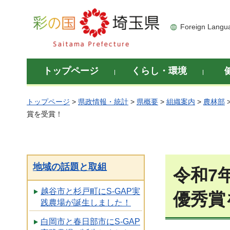
彩の国 埼玉県
Foreign Langu
トップページ
くらし・環境
トップページ
>
県政情報・統計
>
県概要
>
組織案内
>
農林部
賞を受賞！
地域の話題と取組
令和7
越谷市と杉戸町にS-GAP実
優秀賞
践農場が誕生しました！
白岡市と春日部市にS-GAP