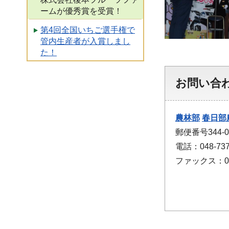
ームが優秀賞を受賞！
第4回全国いちご選手権で
管内生産者が入賞しまし
た！
お問い合
農林部
春日部
郵便番号344
電話：048-737
ファックス：048