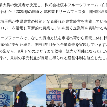
業大賞の受賞者が決定し、株式会社榎本フルーツファーム（白岡
われた「2025彩の国食と農林業ドリームフェスタ」開催記
、埼玉県が本県農業の模範となる優れた農業経営を実践してい
ノロジーを活用し革新的な農業モデルを築く企業等を表彰する
ルーツファームは、なしの流通方法を市場出荷から直売主体に
客確保に努めた結果、開設3年目から全量直売を実現しています
旬の梨から、9月下旬のぶどうまで収穫・販売が可能になったほ
で行い、果樹の販売利益が長期に得られる経営体制を確立したこ