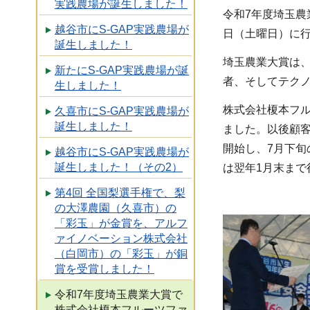
実践農場が誕生しました！
令和7年度埼玉農
越谷市にS-GAP実践農場が
日（土曜日）に行
誕生しました！
埼玉農業大賞は
新たにS-GAP実践農場が誕
者、そしてテク
生しました！
株式会社榎本フ
久喜市にS-GAP実践農場が
誕生しました！
ました。以後顧
開始し、7月下
越谷市にS-GAP実践農場が
誕生しました！（その2）
は翌年1月末ま
第4回 全国梨選手権で、梨
の大澤農園（久喜市）の
「彩玉」が金賞を、アルフ
ァイノベーション株式会社
（白岡市）の「彩玉」が銅
賞を受賞しました！
令和7年度埼玉農業大賞で
株式会社榎本フルーツファ