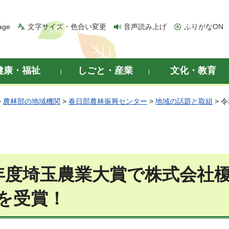
age
文字サイズ・色合い変更
音声読み上げ
ふりがなON
健康・福祉
しごと・産業
文化・教育
>
農林部の地域機関
>
春日部農林振興センター
>
地域の話題と取組
> 
年度埼玉農業大賞で株式会社
を受賞！