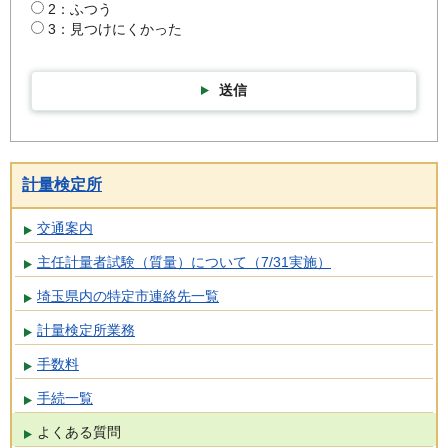
2：ふつう
3：見つけにくかった
送信
計量検定所
交通案内
主任計量者試験（質量）について（7/31実施）
埼玉県内の特定市連絡先一覧
計量検定所業務
手数料
手続一覧
よくある質問