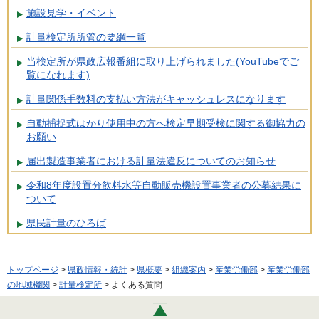
施設見学・イベント
計量検定所所管の要綱一覧
当検定所が県政広報番組に取り上げられました(YouTubeでご
覧になれます)
計量関係手数料の支払い方法がキャッシュレスになります
自動捕捉式はかり使用中の方へ検定早期受検に関する御協力の
お願い
届出製造事業者における計量法違反についてのお知らせ
令和8年度設置分飲料水等自動販売機設置事業者の公募結果に
ついて
県民計量のひろば
トップページ
>
県政情報・統計
>
県概要
>
組織案内
>
産業労働部
>
産業労働部
の地域機関
>
計量検定所
> よくある質問