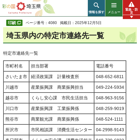
彩の国 埼玉県
緊急・防
情報を探す
メニュー
災
ページ番号：4080
掲載日：2025年12月5日
埼玉県内の特定市連絡先一覧
特定市連絡先一覧
市町村名
担当部署
電話番号
さいたま市
経済政策課 計量検査所
048-652-6811
川越市
産業振興課 商業振興担当
049-224-5934
越谷市
くらし安心課 市民生活担当
048-963-9156
川口市
産業振興課 工業振興係
048-259-9019
熊谷市
商業観光課 商業振興係
048-524-1111
所沢市
市民相談課 消費生活センター
04-2998-9143