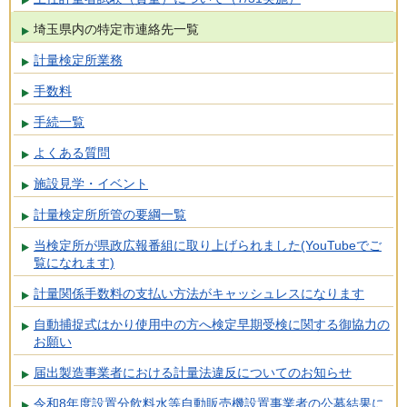
埼玉県内の特定市連絡先一覧
計量検定所業務
手数料
手続一覧
よくある質問
施設見学・イベント
計量検定所所管の要綱一覧
当検定所が県政広報番組に取り上げられました(YouTubeでご
覧になれます)
計量関係手数料の支払い方法がキャッシュレスになります
自動捕捉式はかり使用中の方へ検定早期受検に関する御協力の
お願い
届出製造事業者における計量法違反についてのお知らせ
令和8年度設置分飲料水等自動販売機設置事業者の公募結果に