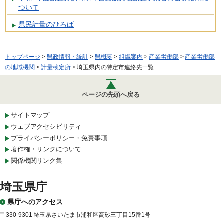
ついて
県民計量のひろば
トップページ
>
県政情報・統計
>
県概要
>
組織案内
>
産業労働部
>
産業労働部
の地域機関
>
計量検定所
> 埼玉県内の特定市連絡先一覧
ページの先頭へ戻る
サイトマップ
ウェブアクセシビリティ
プライバシーポリシー・免責事項
著作権・リンクについて
関係機関リンク集
埼玉県庁
県庁へのアクセス
〒330-9301 埼玉県さいたま市浦和区高砂三丁目15番1号