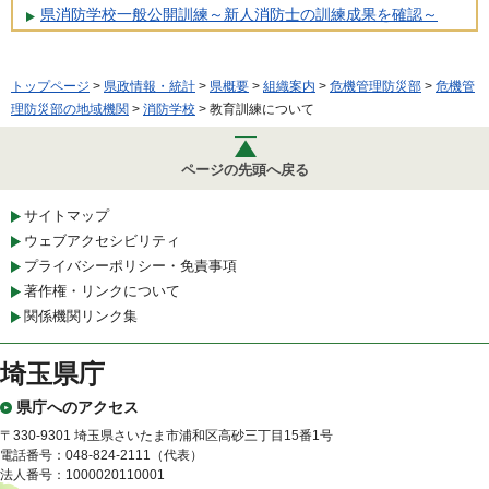
県消防学校一般公開訓練～新人消防士の訓練成果を確認～
トップページ
>
県政情報・統計
>
県概要
>
組織案内
>
危機管理防災部
>
危機管
理防災部の地域機関
>
消防学校
> 教育訓練について
ページの先頭へ戻る
サイトマップ
ウェブアクセシビリティ
プライバシーポリシー・免責事項
著作権・リンクについて
関係機関リンク集
埼玉県庁
県庁へのアクセス
〒330-9301 埼玉県さいたま市浦和区高砂三丁目15番1号
電話番号：048-824-2111（代表）
法人番号：1000020110001