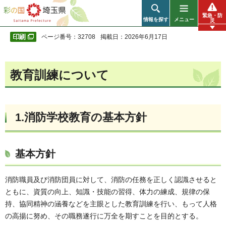
彩の国 埼玉県
緊急・防
情報を探す
メニュー
災
ページ番号：32708
掲載日：2026年6月17日
教育訓練について
1.消防学校教育の基本方針
基本方針
消防職員及び消防団員に対して、消防の任務を正しく認識させると
ともに、資質の向上、知識・技能の習得、体力の練成、規律の保
持、協同精神の涵養などを主眼とした教育訓練を行い、もって人格
の高揚に努め、その職務遂行に万全を期すことを目的とする。