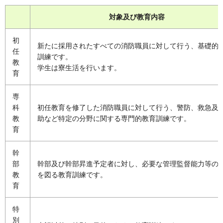
対象及び教育内容
初
新たに採用されたすべての消防職員に対して行う、基礎的
任
訓練です。
教
学生は寮生活を行います。
育
専
科
初任教育を修了した消防職員に対して行う、警防、救急及
教
助など特定の分野に関する専門的教育訓練です。
育
幹
部
幹部及び幹部昇進予定者に対し、必要な管理監督能力等の
教
を図る教育訓練です。
育
特
別