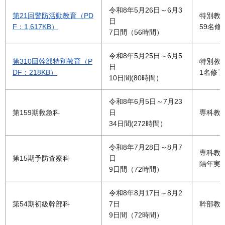
令和8年5月26日～6月3
第21回警防活動教育（PD
特別教
日
F：1,617KB）
59名修
7日間（56時間）
令和8年5月25日～6月5
第310回幹部特別教育（P
特別教
日
DF：218KB）
1名修了
10日間(80時間）
令和8年6月5日～7月23
第159期救急科
日
専科教
34日間(272時間）
令和8年7月28日～8月7
専科教
第15期予防査察科
日
隔年実
9日間（72時間）
令和8年8月17日～8月2
第54期初級幹部科
7日
幹部教
9日間（72時間）