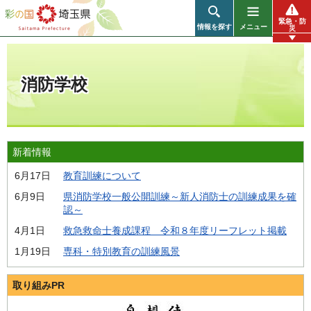
彩の国 埼玉県
緊急・防
情報を探す
メニュー
災
消防学校
新着情報
6月17日
教育訓練について
6月9日
県消防学校一般公開訓練～新人消防士の訓練成果を確
認～
4月1日
救急救命士養成課程 令和８年度リーフレット掲載
1月19日
専科・特別教育の訓練風景
取り組みPR