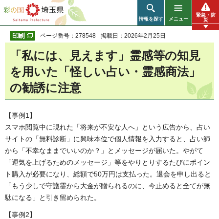
彩の国 埼玉県
緊急・防
情報を探す
メニュー
災
ページ番号：278548
掲載日：2026年2月25日
「私には、見えます」霊感等の知見
を用いた「怪しい占い・霊感商法」
の勧誘に注意
【事例1】
スマホ閲覧中に現れた「将来が不安な人へ」という広告から、占い
サイトの「無料診断」に興味本位で個人情報を入力すると、占い師
から「不幸なままでいいのか？」とメッセージが届いた。やがて
「運気を上げるためのメッセージ」等をやりとりするたびにポイン
ト購入が必要になり、総額で50万円は支払った。退会を申し出ると
「もう少しで守護霊から大金が贈られるのに、今止めると全てが無
駄になる」と引き留められた。
【事例2】