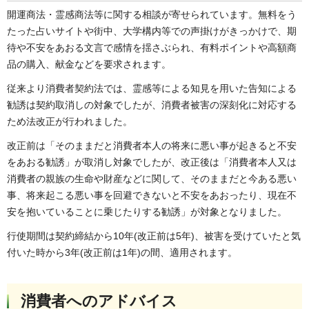
開運商法・霊感商法等に関する相談が寄せられています。無料をう
たった占いサイトや街中、大学構内等での声掛けがきっかけで、期
待や不安をあおる文言で感情を揺さぶられ、有料ポイントや高額商
品の購入、献金などを要求されます。
従来より消費者契約法では、霊感等による知見を用いた告知による
勧誘は契約取消しの対象でしたが、消費者被害の深刻化に対応する
ため法改正が行われました。
改正前は「そのままだと消費者本人の将来に悪い事が起きると不安
をあおる勧誘」が取消し対象でしたが、改正後は「消費者本人又は
消費者の親族の生命や財産などに関して、そのままだと今ある悪い
事、将来起こる悪い事を回避できないと不安をあおったり、現在不
安を抱いていることに乗じたりする勧誘」が対象となりました。
行使期間は契約締結から10年(改正前は5年)、被害を受けていたと気
付いた時から3年(改正前は1年)の間、適用されます。
消費者へのアドバイス