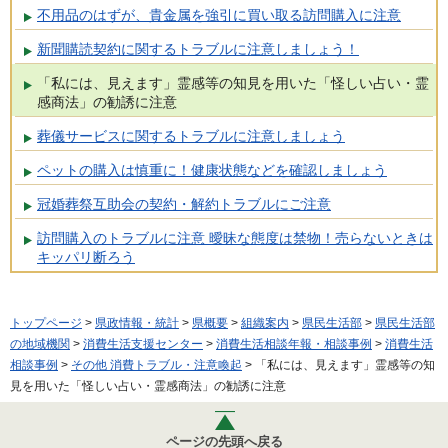
不用品のはずが、貴金属を強引に買い取る訪問購入に注意
新聞購読契約に関するトラブルに注意しましょう！
「私には、見えます」霊感等の知見を用いた「怪しい占い・霊
感商法」の勧誘に注意
葬儀サービスに関するトラブルに注意しましょう
ペットの購入は慎重に！健康状態などを確認しましょう
冠婚葬祭互助会の契約・解約トラブルにご注意
訪問購入のトラブルに注意 曖昧な態度は禁物！売らないときは
キッパリ断ろう
トップページ
>
県政情報・統計
>
県概要
>
組織案内
>
県民生活部
>
県民生活部
の地域機関
>
消費生活支援センター
>
消費生活相談年報・相談事例
>
消費生活
相談事例
>
その他 消費トラブル・注意喚起
> 「私には、見えます」霊感等の知
見を用いた「怪しい占い・霊感商法」の勧誘に注意
ページの先頭へ戻る