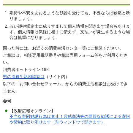
期待や不安をあおるような勧誘を受けても、不要ならば毅然と断
りましょう。
占い師や鑑定士に成りすまして個人情報を聞き出す場合もありま
す。個人情報は気軽に相手に伝えず、支払いが発生するような場
合は慎重になりましょう。
困った時には、お近くの消費生活センター等にご相談ください。
ご相談は、相談専用電話番号や相談専用フォーム等をご利用くださ
い。
消費者ホットライン 188
県の消費生活相談窓口
（サイト内）
以下の「お問い合わせフォーム」からの消費生活相談はお受けでき
ません。
参考
【政府広報オンライン】
不当な寄附勧誘行為は禁止！霊感商法等の悪質な勧誘による寄附
や契約は取り消せます（別ウィンドウで開きます）