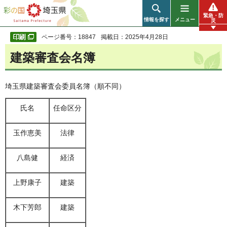
彩の国 埼玉県
緊急・防
情報を探す
メニュー
災
ページ番号：18847
掲載日：2025年4月28日
建築審査会名簿
埼玉県建築審査会委員名簿（順不同）
氏名
任命区分
玉作恵美
法律
八島健
経済
上野康子
建築
木下芳郎
建築