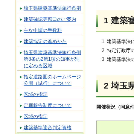
埼玉県建築基準法施行条例
1 建築
建築確認等窓口のご案内
主な申請の手数料
建築基準法
建築協定の進めかた
特定行政庁
埼玉県建築基準法施行条例
第8条の2第1項の知事が別
建築基準法
に定める区域
指定道路図のホームページ
公開（試行）について
2 埼
区域の指定
定期報告制度について
開催状況（同意件
区域の指定
建築基準適合判定資格