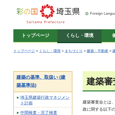
彩の国 埼玉県
Foreign Langu
トップページ
くらし・環境
トップページ
>
くらし・環境
>
まちづくり
>
建築・不動産
>
建築の基準、取扱い (建
建築審
築基準法)
埼玉県建築行政マネジメン
建築審査会とは
ト計画
政に関する以下
中間検査・完了検査