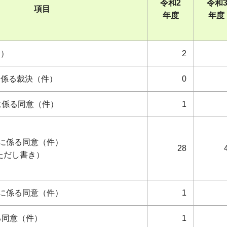
令和2
令和
項目
年度
年度
回）
2
に係る裁決（件）
0
に係る同意（件）
1
項に係る同意（件）
28
条ただし書き）
項に係る同意（件）
1
る同意（件）
1