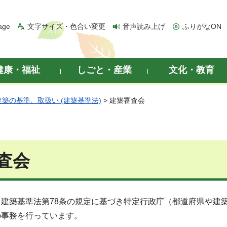
age
文字サイズ・色合い変更
音声読み上げ
ふりがなON
健康・福祉
しごと・産業
文化・教育
建築の基準、取扱い (建築基準法)
> 建築審査会
査会
、建築基準法第78条の規定に基づき特定行政庁（都道府県や建
の事務を行っています。