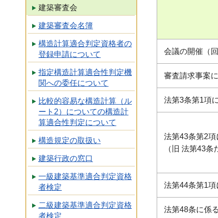
建築審査会
建築審査会名簿
構造計算適合判定資格者の
会議の開催（
登録申請について
指定構造計算適合性判定機
審査請求事案
関への委任について
法第3条第1項
比較的容易な構造計算（ル
ート2）についての構造計
算適合性判定について
法第43条第2
構造規定の取扱い
（旧 法第43
建築行政の窓口
一級建築基準適合判定資格
法第44条第1
者検定
二級建築基準適合判定資格
法第48条に係
者検定