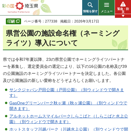
彩の国 埼玉県
緊急・防
情報を探す
メニュー
災
ページ番号：277338
掲載日：2026年3月17日
県営公園の施設命名権（ネーミング
ライツ）導入について
県では令和7年夏以降、23の県営公園でネーミングライツパートナ
ーを募集し、選定委員会の選定により、以下の16公園の名称及び39
の公園施設のネーミングライツパートナーを決定しました。各公園
及び公園施設の新しい愛称をどうぞよろしくお願いします。
サンクジャパン戸田公園（戸田公園）（別ウィンドウで開きま
す）
GasOneグリーンパーク秋ヶ瀬（秋ヶ瀬公園）（別ウィンドウで
開きます）
アルネットホームスマイルパークしらこばと（しらこばと水上公
園）（別ウィンドウで開きます）
ホットスタッフ川越パーク（川越水上公園）（別ウィンドウで開