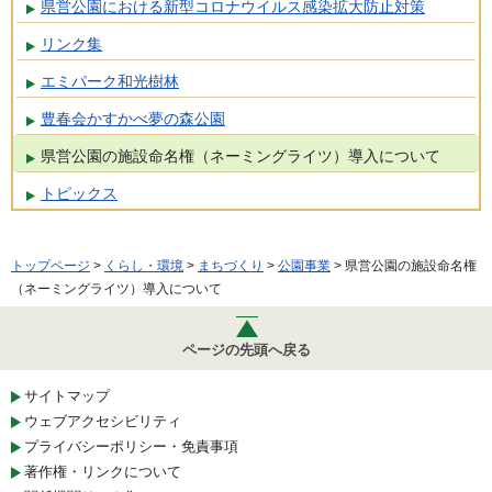
県営公園における新型コロナウイルス感染拡大防止対策
リンク集
エミパーク和光樹林
豊春会かすかべ夢の森公園
県営公園の施設命名権（ネーミングライツ）導入について
トピックス
トップページ
>
くらし・環境
>
まちづくり
>
公園事業
> 県営公園の施設命名権
（ネーミングライツ）導入について
ページの先頭へ戻る
サイトマップ
ウェブアクセシビリティ
プライバシーポリシー・免責事項
著作権・リンクについて