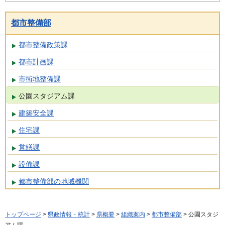
都市整備部
都市整備政策課
都市計画課
市街地整備課
公園スタジアム課
建築安全課
住宅課
営繕課
設備課
都市整備部の地域機関
トップページ
>
県政情報・統計
>
県概要
>
組織案内
>
都市整備部
> 公園スタジ
アム課