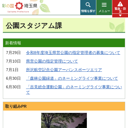
彩の国 埼玉県
緊急・防
情報を探す
メニュー
災
公園スタジアム課
新着情報
7月29日
令和8年度埼玉県営公園の指定管理者の募集について
7月10日
県営公園の指定管理について
7月1日
所沢航空記念公園アーバンスポーツエリア
6月30日
「森林公園緑道」のネーミングライツ事業について
6月30日
「吉見総合運動公園」のネーミングライツ事業につい
て
取り組みPR