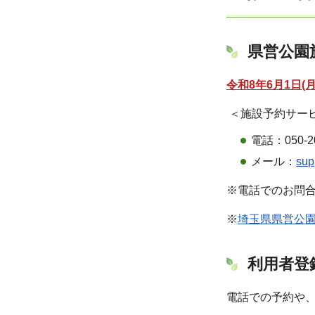
県営公園
令和8年6月1日
＜施設予約サー
電話：050-20
メール：
sup
※電話でのお問合
※
埼玉県県営公
利用者登
電話での予約や