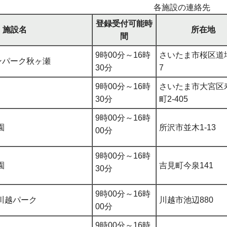
各施設の連絡先
登録受付可能時
施設名
所在地
間
9時00分～16時
さいたま市桜区道場
ーンパーク秋ヶ瀬
30分
7
9時00分～16時
さいたま市大宮区
30分
町2-405
9時00分～16時
園
所沢市並木1-13
00分
9時00分～16時
園
吉見町今泉141
30分
9時00分～16時
川越パーク
川越市池辺880
00分
9時00分～16時