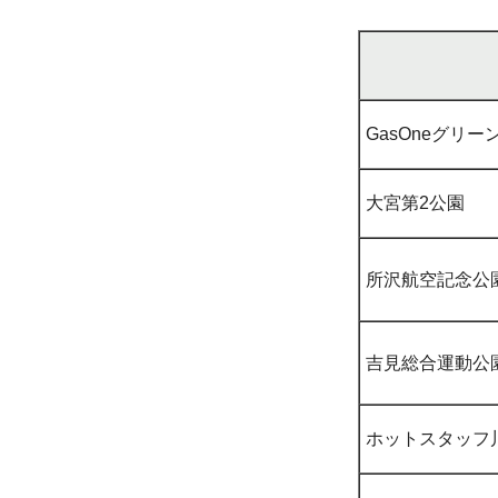
GasOneグリ
大宮第2公園
所沢航空記念公
吉見総合運動公
ホットスタッフ