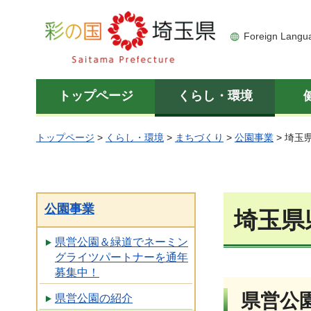
彩の国 埼玉県
Foreign Langu
トップページ
くらし・環境
トップページ
>
くらし・環境
>
まちづくり
>
公園事業
> 埼玉
公園事業
埼玉県
県営公園＆緑道でネーミン
グライツパートナーを通年
募集中！
県営公
県営公園の紹介