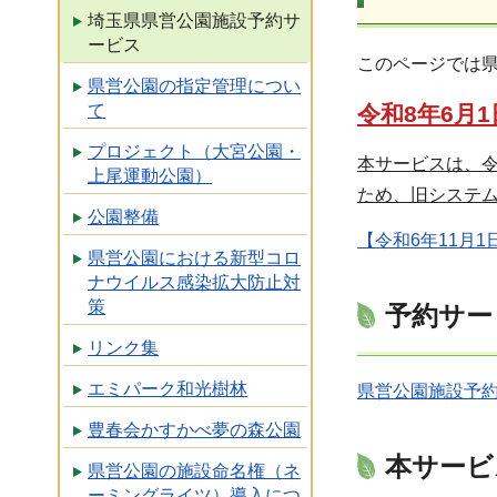
埼玉県県営公園施設予約サ
ービス
このページでは
県営公園の指定管理につい
て
令和8年6月
プロジェクト（大宮公園・
本サービスは、令
上尾運動公園）
ため、旧システ
公園整備
【令和6年11月
県営公園における新型コロ
ナウイルス感染拡大防止対
策
予約サー
リンク集
エミパーク和光樹林
県営公園施設予
豊春会かすかべ夢の森公園
本サービ
県営公園の施設命名権（ネ
ーミングライツ）導入につ