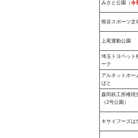
みさと公園（
令
熊谷スポーツ文
上尾運動公園
埼玉トヨペット
ーク
アルネットホー
ばと
森田鉄工所権現堂Sak
（2号公園）
キサイフーズは