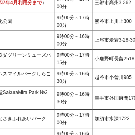
和7年4月利用分まで
）
三郷市高州3-362
00分
9時00分～17時
化公園
熊谷市上川上300
00分
9時00分～16時
上尾市愛宕3-28-3
00分
秩父グリーンミューズパ
9時00分～17時
小鹿野町長留2518
15分
ムスマイルパークしらこ
9時00分～16時
越谷市小曽川985
30分
uraMiraiPark №2
9時00分～16時
幸手市外国府間17
30分
9時00分～17時
なさきふれあいパーク
加須市水深1722
00分
9時00分～16時