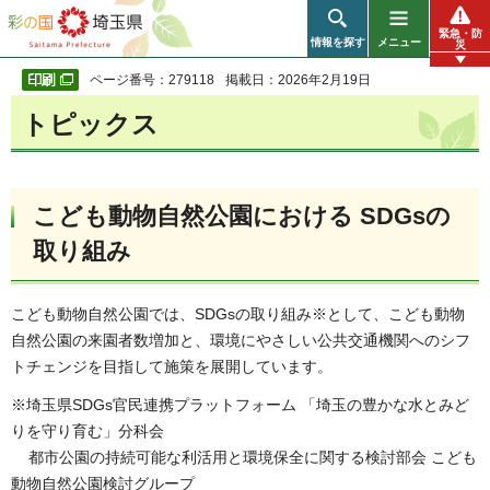
彩の国 埼玉県
緊急・防
情報を探す
メニュー
災
ページ番号：279118
掲載日：2026年2月19日
トピックス
こども動物自然公園における SDGsの
取り組み
こども動物自然公園では、SDGsの取り組み※として、こども動物
自然公園の来園者数増加と、環境にやさしい公共交通機関へのシフ
トチェンジを目指して施策を展開しています。
※埼玉県SDGs官民連携プラットフォーム 「埼玉の豊かな水とみど
りを守り育む」分科会
都市公園の持続可能な利活用と環境保全に関する検討部会 こども
動物自然公園検討グループ