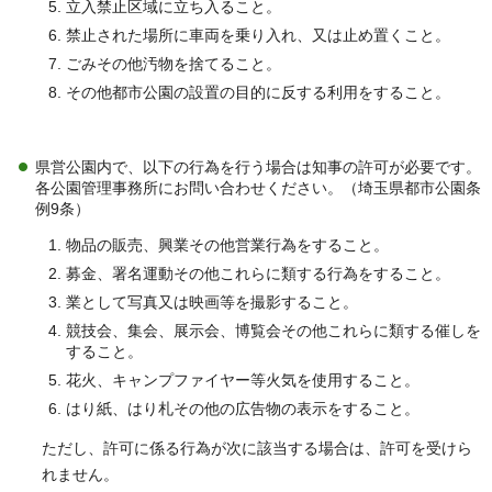
立入禁止区域に立ち入ること。
禁止された場所に車両を乗り入れ、又は止め置くこと。
ごみその他汚物を捨てること。
その他都市公園の設置の目的に反する利用をすること。
県営公園内で、以下の行為を行う場合は知事の許可が必要です。
各公園管理事務所にお問い合わせください。（埼玉県都市公園条
例9条）
物品の販売、興業その他営業行為をすること。
募金、署名運動その他これらに類する行為をすること。
業として写真又は映画等を撮影すること。
競技会、集会、展示会、博覧会その他これらに類する催しを
すること。
花火、キャンプファイヤー等火気を使用すること。
はり紙、はり札その他の広告物の表示をすること。
ただし、許可に係る行為が次に該当する場合は、許可を受けら
れません。