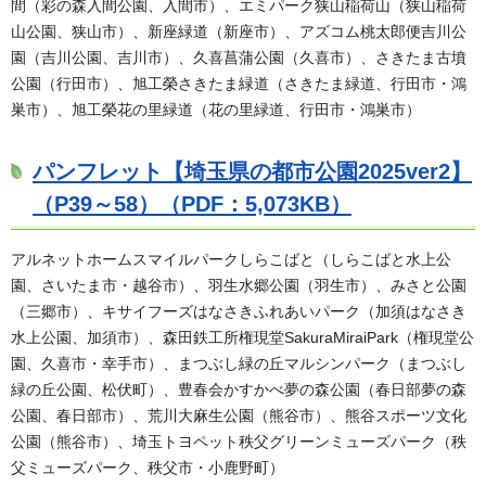
間（彩の森入間公園、入間市）、エミパーク狭山稲荷山（狭山稲荷
山公園、狭山市）、新座緑道（新座市）、アズコム桃太郎便吉川公
園（吉川公園、吉川市）、久喜菖蒲公園（久喜市）、さきたま古墳
公園（行田市）、旭工榮さきたま緑道（さきたま緑道、行田市・鴻
巣市）、旭工榮花の里緑道（花の里緑道、行田市・鴻巣市）
パンフレット【埼玉県の都市公園2025ver2】
（P39～58）（PDF：5,073KB）
アルネットホームスマイルパークしらこばと（しらこばと水上公
園、さいたま市・越谷市）、羽生水郷公園（羽生市）、みさと公園
（三郷市）、キサイフーズはなさきふれあいパーク（加須はなさき
水上公園、加須市）、森田鉄工所権現堂SakuraMiraiPark（権現堂公
園、久喜市・幸手市）、まつぶし緑の丘マルシンパーク（まつぶし
緑の丘公園、松伏町）、豊春会かすかべ夢の森公園（春日部夢の森
公園、春日部市）、荒川大麻生公園（熊谷市）、熊谷スポーツ文化
公園（熊谷市）、埼玉トヨペット秩父グリーンミューズパーク（秩
父ミューズパーク、秩父市・小鹿野町）