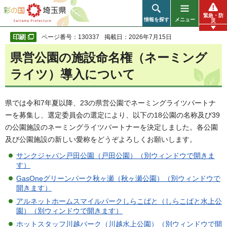
彩の国 埼玉県
緊急・防
情報を探す
メニュー
災
ページ番号：130337
掲載日：2026年7月15日
県営公園の施設命名権（ネーミング
ライツ）導入について
県では令和7年夏以降、23の県営公園でネーミングライツパートナ
ーを募集し、選定委員会の選定により、以下の18公園の名称及び39
の公園施設のネーミングライツパートナーを決定しました。各公園
及び公園施設の新しい愛称をどうぞよろしくお願いします。
サンクジャパン戸田公園（戸田公園）（別ウィンドウで開きま
す）
GasOneグリーンパーク秋ヶ瀬（秋ヶ瀬公園）（別ウィンドウで
開きます）
アルネットホームスマイルパークしらこばと（しらこばと水上公
園）（別ウィンドウで開きます）
ホットスタッフ川越パーク（川越水上公園）（別ウィンドウで開