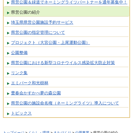
県営公園＆緑道でネーミングライツパートナーを通年募集中！
県営公園の紹介
埼玉県県営公園施設予約サービス
県営公園の指定管理について
プロジェクト（大宮公園・上尾運動公園）
公園整備
県営公園における新型コロナウイルス感染拡大防止対策
リンク集
エミパーク和光樹林
豊春会かすかべ夢の森公園
県営公園の施設命名権（ネーミングライツ）導入について
トピックス
トップページ
>
くらし・環境
>
まちづくり
>
公園事業
> 県営公園の紹介