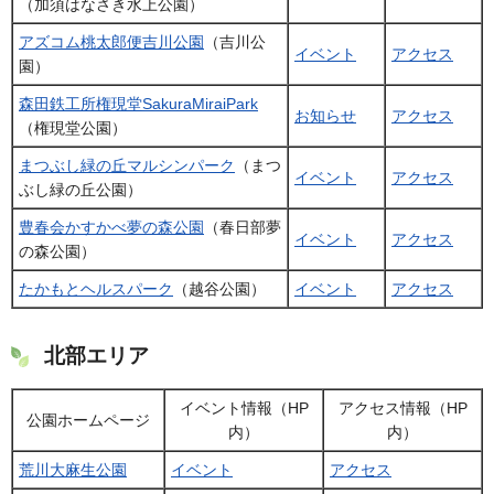
（加須はなさき水上公園）
アズコム桃太郎便吉川公園
（吉川公
イベント
アクセス
園）
森田鉄工所権現堂SakuraMiraiPark
お知らせ
アクセス
（権現堂公園）
まつぶし緑の丘マルシンパーク
（まつ
イベント
アクセス
ぶし緑の丘公園）
豊春会かすかべ夢の森公園
（春日部夢
イベント
アクセス
の森公園）
たかもとヘルスパーク
（越谷公園）
イベント
アクセス
北部エリア
イベント情報（HP
アクセス情報（HP
公園ホームページ
内）
内）
荒川大麻生公園
イベント
アクセス