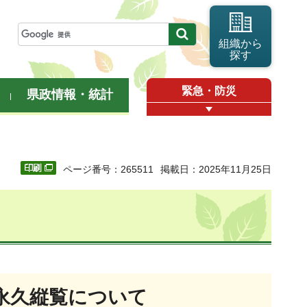
組織から
探す
緊急・防災
県政情報・統計
ページ番号：265511
掲載日：2025年11月25日
永久縦覧について