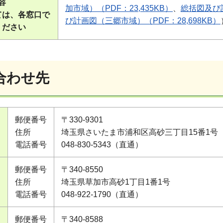
容
加市域）（PDF：23,435KB）
、
総括図及び計
ては、各窓口で
び計画図（三郷市域）（PDF：28,698KB）
ください
合わせ先
郵便番号
〒330-9301
住所
埼玉県さいたま市浦和区高砂三丁目15番1号
電話番号
048-830-5343（直通）
郵便番号
〒340-8550
住所
埼玉県草加市高砂1丁目1番1号
電話番号
048-922-1790（直通）
郵便番号
〒340-8588