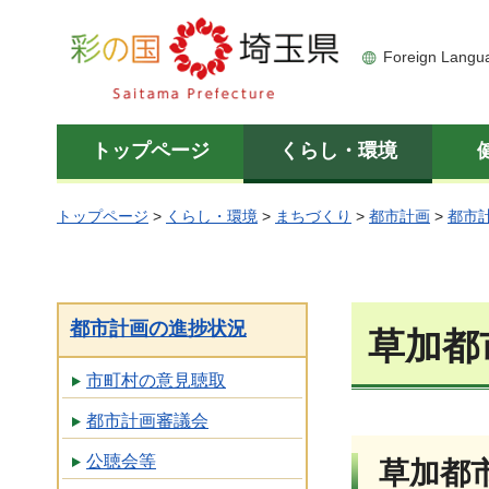
彩の国 埼玉県
Foreign Langu
トップページ
くらし・環境
トップページ
>
くらし・環境
>
まちづくり
>
都市計画
>
都市
都市計画の進捗状況
草加都
市町村の意見聴取
都市計画審議会
公聴会等
草加都