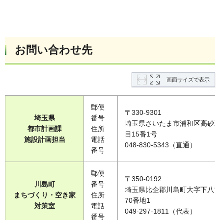
お問い合わせ先
画面サイズで表示
郵便
〒330-9301
埼玉県
番号
埼玉県さいたま市浦和区高砂
都市計画課
住所
目15番1号
施設計画担当
電話
048-830-5343（直通）
番号
郵便
〒350-0192
川島町
番号
埼玉県比企郡川島町大字下八ツ
まちづくり・空き家
住所
70番地1
対策室
電話
049-297-1811（代表）
番号