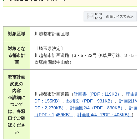
画面サイズで表示
対象区域
川越都市計画区域
対象とな
〔埼玉県決定〕
る都市計
川越都市計画道路（3・5・22号 伊草戸守線、3・5・2
画
吹塚南園部中山線）
都市計画
変更の
内容
川越都市計画道路（
計画書（PDF：119KB）
、
理由書
※詳細に
DF：155KB）
、
総括図（PDF：931KB）
、
計画図1/4
ついて
DF：2,270KB）
、
計画図2/4（PDF：830KB）
、
計画図
は、各窓
（PDF：1,459KB）
、
計画図4/4（PDF：405KB）
)
口でご確
認くださ
い