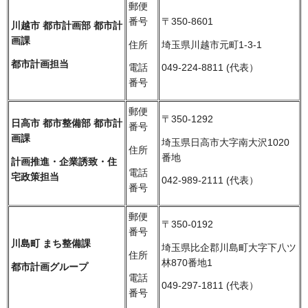
郵便
番号
〒350-8601
川越市 都市計画部 都市計
画課
住所
埼玉県川越市元町1-3-1
都市計画担当
電話
049-224-8811 (代表）
番号
郵便
〒350-1292
日高市 都市整備部 都市計
番号
画課
埼玉県日高市大字南大沢1020
住所
番地
計画推進・企業誘致・住
電話
宅政策担当
042-989-2111 (代表）
番号
郵便
〒350-0192
番号
川島町 まち整備課
埼玉県比企郡川島町大字下八ツ
住所
林870番地1
都市計画グループ
電話
049-297-1811 (代表）
番号