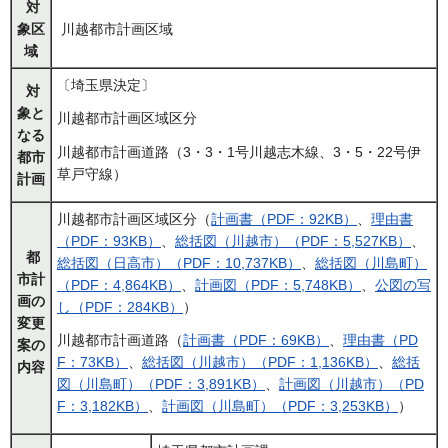
対
象区
川越都市計画区域
域
〔埼玉県決定〕
対
象と
川越都市計画区域区分
なる
川越都市計画道路（3・3・1号川越志木線、3・5・22号伊
都市
草戸守線）
計画
川越都市計画区域区分（
計画書（PDF：92KB）
、
理由書
（PDF：93KB）
、
総括図（川越市）（PDF：5,527KB）
、
都
総括図（日高市）（PDF：10,737KB）
、
総括図（川島町）
市計
（PDF：4,864KB）
、
計画図（PDF：5,748KB）
、
公図の写
画の
し（PDF：284KB）
）
変更
川越都市計画道路（
計画書（PDF：69KB）
、
理由書（PD
案の
F：73KB）
、
総括図（川越市）（PDF：1,136KB）
、
総括
内容
図（川島町）（PDF：3,891KB）
、
計画図（川越市）（PD
F：3,182KB）
、
計画図（川島町）（PDF：3,253KB）
）