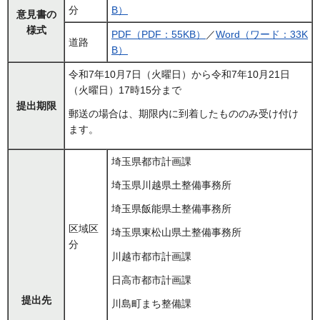
分
B）
意見書の
様式
PDF（PDF：55KB）
／
Word（ワード：33K
道路
B）
令和7年10月7日（火曜日）から令和7年10月21日
（火曜日）17時15分まで
提出期限
郵送の場合は、期限内に到着したもののみ受け付け
ます。
埼玉県都市計画課
埼玉県川越県土整備事務所
埼玉県飯能県土整備事務所
区域区
埼玉県東松山県土整備事務所
分
川越市都市計画課
日高市都市計画課
提出先
川島町まち整備課