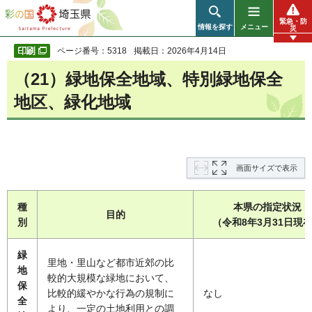
彩の国 埼玉県
緊急・防
情報を探す
メニュー
災
ページ番号：5318
掲載日：2026年4月14日
（21）緑地保全地域、特別緑地保全
地区、緑化地域
画面サイズで表示
種
本県の指定状況
目的
別
（令和8年3月31日現
緑
里地・里山など都市近郊の比
地
較的大規模な緑地において、
保
比較的緩やかな行為の規制に
なし
全
より、一定の土地利用との調