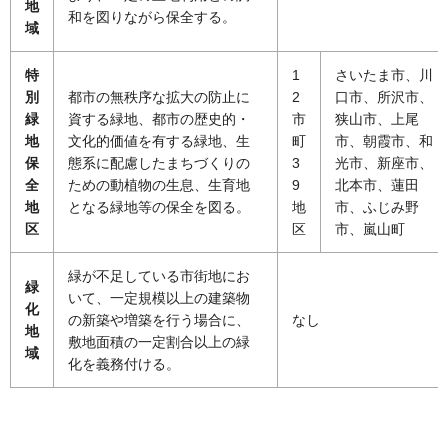
地
和を図りながら保全する。
域
特
1
さいたま市、川
別
都市の無秩序な拡大の防止に
2
口市、所沢市、
緑
資する緑地、都市の歴史的・
市
狭山市、上尾
地
文化的価値を有する緑地、生
町
市、朝霞市、和
保
態系に配慮したまちづくりの
3
光市、新座市、
全
ための動植物の生息、生育地
9
北本市、蓮田
地
となる緑地等の保全を図る。
地
市、ふじみ野
区
区
市、嵐山町
緑が不足している市街地にお
緑
いて、一定規模以上の建築物
化
の新築や増築を行う場合に、
なし
地
敷地面積の一定割合以上の緑
域
化を義務付ける。