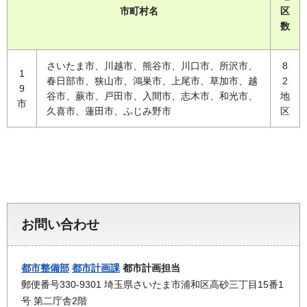
市町村名
区
数
さいたま市、川越市、熊谷市、川口市、所沢市、
8
1
春日部市、狭山市、鴻巣市、上尾市、草加市、越
2
9
谷市、蕨市、戸田市、入間市、志木市、和光市、
地
市
久喜市、蓮田市、ふじみ野市
区
お問い合わせ
都市整備部
都市計画課
都市計画担当
郵便番号330-9301 埼玉県さいたま市浦和区高砂三丁目15番1
号 第二庁舎2階