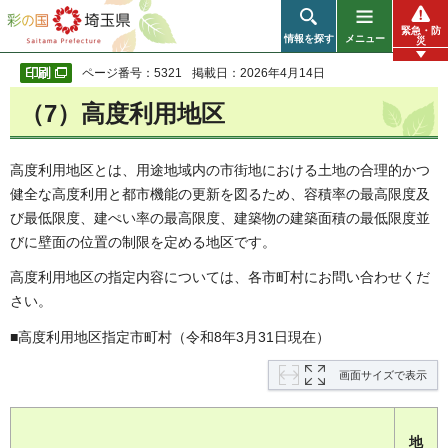
彩の国 埼玉県
緊急・防
情報を探す
メニュー
災
ページ番号：5321
掲載日：2026年4月14日
（7）高度利用地区
高度利用地区とは、用途地域内の市街地における土地の合理的かつ
健全な高度利用と都市機能の更新を図るため、容積率の最高限度及
び最低限度、建ぺい率の最高限度、建築物の建築面積の最低限度並
びに壁面の位置の制限を定める地区です。
高度利用地区の指定内容については、各市町村にお問い合わせくだ
さい。
■高度利用地区指定市町村（令和8年3月31日現在）
画面サイズで表示
地