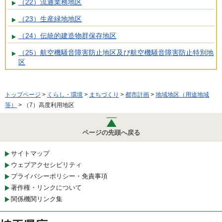
（22）流通業務地区
（23）生産緑地地区
（24）伝統的建造物群保存地区
（25）航空機騒音障害防止地区及び航空機騒音障害防止特別地
区
トップページ
>
くらし・環境
>
まちづくり
>
都市計画
>
地域地区（用途地域
等）
> （7）高度利用地区
ページの先頭へ戻る
サイトマップ
ウェブアクセシビリティ
プライバシーポリシー・免責事項
著作権・リンクについて
関係機関リンク集